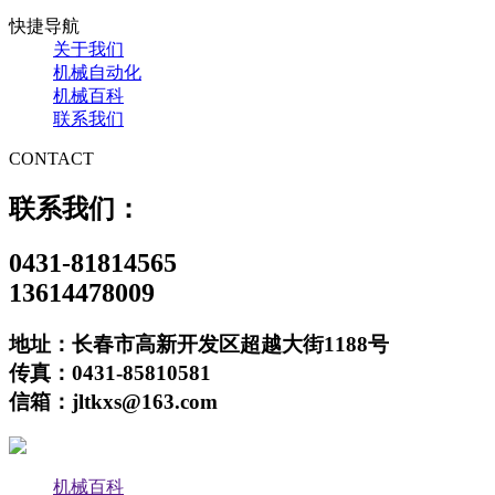
快捷导航
关于我们
机械自动化
机械百科
联系我们
CONTACT
联系我们：
0431-81814565
13614478009
地址：长春市高新开发区超越大街1188号
传真：0431-85810581
信箱：jltkxs@163.com
机械百科