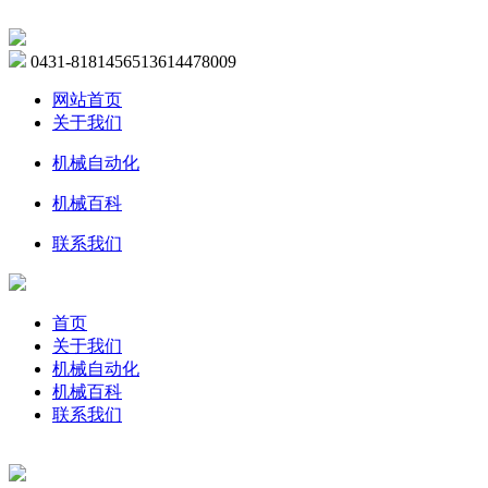
0431-81814565
13614478009
网站首页
关于我们
机械自动化
机械百科
联系我们
首页
关于我们
机械自动化
机械百科
联系我们