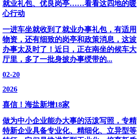
就业礼包、优良岗亭……看看这四地的暖
心行动
一进车坐就收到了就业办事礼包，有适用
物资，还有细致的岗亭和政策消息，这波
办事太及时了！近日，正在南坐的候车大
厅里，多了一批身披办事绶带的...
02-20
2026
喜信！海盐新增18家
做为中小企业能办大事的活泼写照，专精
特新企业具备专业化、精细化、立异型等