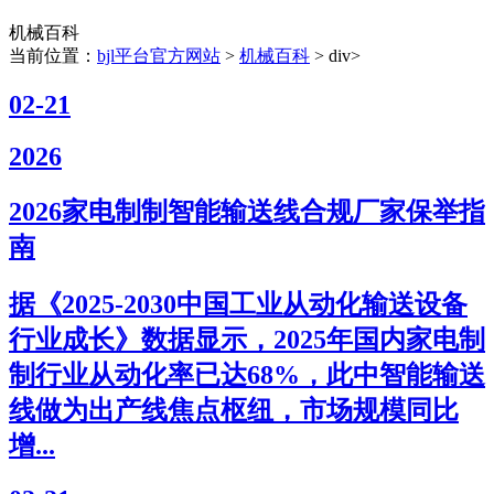
机械百科
当前位置：
bjl平台官方网站
>
机械百科
> div>
02-21
2026
2026家电制制智能输送线合规厂家保举指
南
据《2025-2030中国工业从动化输送设备
行业成长》数据显示，2025年国内家电制
制行业从动化率已达68%，此中智能输送
线做为出产线焦点枢纽，市场规模同比
增...