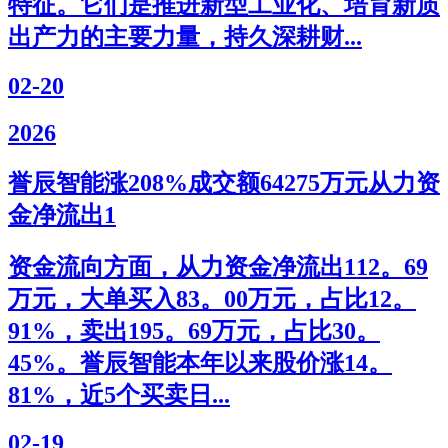
特征。它们是推进新型工业化、培育新质
出产力的主要力量，持久深耕财...
02-20
2026
誉辰智能涨208%成交额64275万元从力资
金净流出1
资金流向方面，从力资金净流出112。69
万元，大单买入83。00万元，占比12。
91%，卖出195。69万元，占比30。
45%。誉辰智能本年以来股价涨14。
81%，近5个买卖日...
02-19