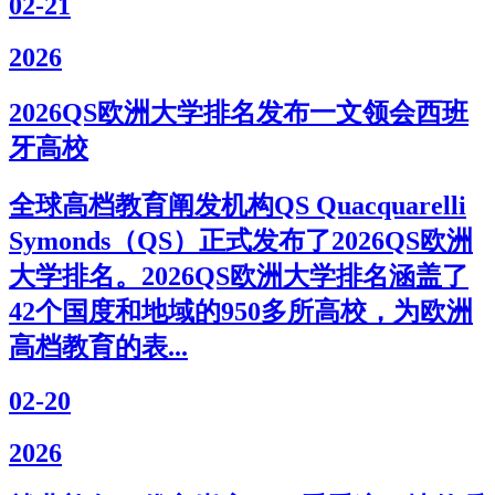
02-21
2026
2026QS欧洲大学排名发布一文领会西班
牙高校
全球高档教育阐发机构QS Quacquarelli
Symonds（QS）正式发布了2026QS欧洲
大学排名。2026QS欧洲大学排名涵盖了
42个国度和地域的950多所高校，为欧洲
高档教育的表...
02-20
2026