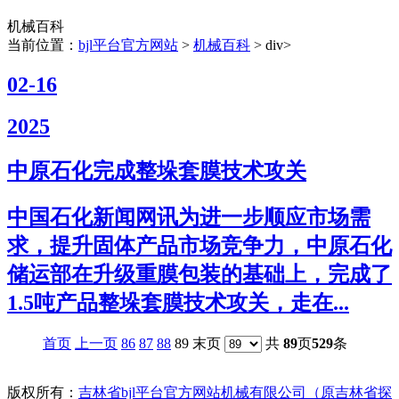
机械百科
当前位置：
bjl平台官方网站
>
机械百科
> div>
02-16
2025
中原石化完成整垛套膜技术攻关
中国石化新闻网讯为进一步顺应市场需
求，提升固体产品市场竞争力，中原石化
储运部在升级重膜包装的基础上，完成了
1.5吨产品整垛套膜技术攻关，走在...
首页
上一页
86
87
88
89 末页
共
89
页
529
条
版权所有：
吉林省bjl平台官方网站机械有限公司（原吉林省探