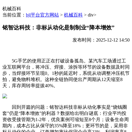
机械百科
当前位置：
bjl平台官方网站
>
机械百科
> div>
铭智达科技：非标从动化是制制业“降本增效”
发布时间：2025-12-12 14:50
5G手艺的使用正正在打破设备孤岛。某汽车工场通过工
业互联网平台，将冲压、焊接、涂拆等环节的设备数据及时同
步，当焊接环节呈现0。1秒的延迟时，系统从动调整冲压机节
拍，避免物料堆积。这种全链协同使出产周期从12天缩至8
天，库存周转率提拔40%。
回到开篇的问题：铭智达科技非标从动化事实是“烧钱圈
套”仍是“降本增效”的利器？数据给出明白谜底：行业平均投
资收受接管期为1-2年，优良案例可缩短至8个月；设备生命周
期内，成本占比从保守的35%降至18%；更环节的是，采用非
标从动化的企业，订单增加率比保守企业高23%，利润率高8