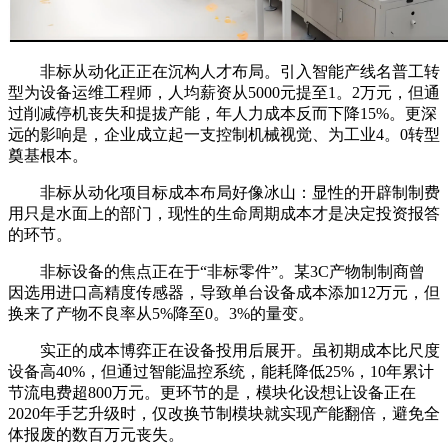
非标从动化正正在沉构人才布局。引入智能产线名普工转
型为设备运维工程师，人均薪资从5000元提至1。2万元，但通
过削减停机丧失和提拔产能，年人力成本反而下降15%。更深
远的影响是，企业成立起一支控制机械视觉、为工业4。0转型
奠基根本。
非标从动化项目标成本布局好像冰山：显性的开辟制制费
用只是水面上的部门，现性的生命周期成本才是决定投资报答
的环节。
非标设备的焦点正在于“非标零件”。某3C产物制制商曾
因选用进口高精度传感器，导致单台设备成本添加12万元，但
换来了产物不良率从5%降至0。3%的量变。
实正的成本博弈正在设备投用后展开。虽初期成本比尺度
设备高40%，但通过智能温控系统，能耗降低25%，10年累计
节流电费超800万元。更环节的是，模块化设想让设备正在
2020年手艺升级时，仅改换节制模块就实现产能翻倍，避免全
体报废的数百万元丧失。