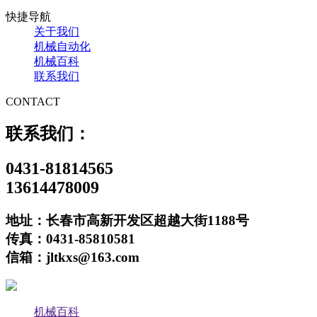
快捷导航
关于我们
机械自动化
机械百科
联系我们
CONTACT
联系我们：
0431-81814565
13614478009
地址：长春市高新开发区超越大街1188号
传真：0431-85810581
信箱：jltkxs@163.com
机械百科