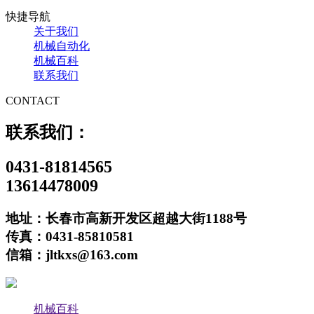
快捷导航
关于我们
机械自动化
机械百科
联系我们
CONTACT
联系我们：
0431-81814565
13614478009
地址：长春市高新开发区超越大街1188号
传真：0431-85810581
信箱：jltkxs@163.com
机械百科