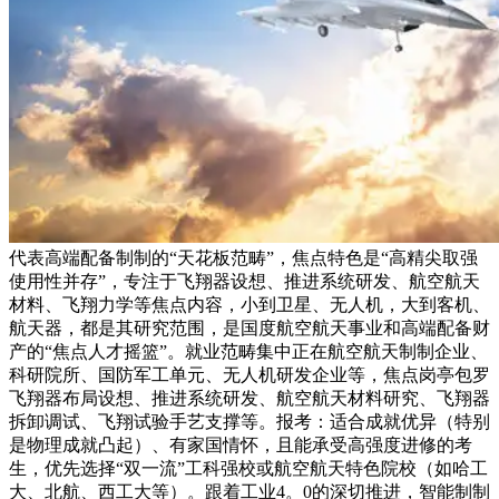
代表高端配备制制的“天花板范畴”，焦点特色是“高精尖取强
使用性并存”，专注于飞翔器设想、推进系统研发、航空航天
材料、飞翔力学等焦点内容，小到卫星、无人机，大到客机、
航天器，都是其研究范围，是国度航空航天事业和高端配备财
产的“焦点人才摇篮”。就业范畴集中正在航空航天制制企业、
科研院所、国防军工单元、无人机研发企业等，焦点岗亭包罗
飞翔器布局设想、推进系统研发、航空航天材料研究、飞翔器
拆卸调试、飞翔试验手艺支撑等。报考：适合成就优异（特别
是物理成就凸起）、有家国情怀，且能承受高强度进修的考
生，优先选择“双一流”工科强校或航空航天特色院校（如哈工
大、北航、西工大等）。跟着工业4。0的深切推进，智能制制