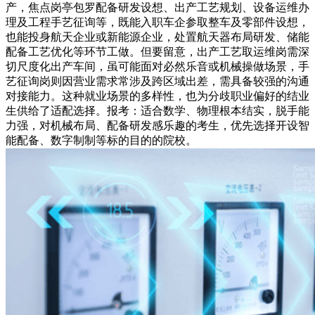
产，焦点岗亭包罗配备研发设想、出产工艺规划、设备运维办
理及工程手艺征询等，既能入职车企参取整车及零部件设想，
也能投身航天企业或新能源企业，处置航天器布局研发、储能
配备工艺优化等环节工做。但要留意，出产工艺取运维岗需深
切尺度化出产车间，虽可能面对必然乐音或机械操做场景，手
艺征询岗则因营业需求常涉及跨区域出差，需具备较强的沟通
对接能力。这种就业场景的多样性，也为分歧职业偏好的结业
生供给了适配选择。报考：适合数学、物理根本结实，脱手能
力强，对机械布局、配备研发感乐趣的考生，优先选择开设智
能配备、数字制制等标的目的的院校。