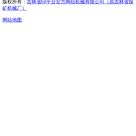
版权所有：
吉林省bjl平台官方网站机械有限公司（原吉林省探
矿机械厂）
网站地图