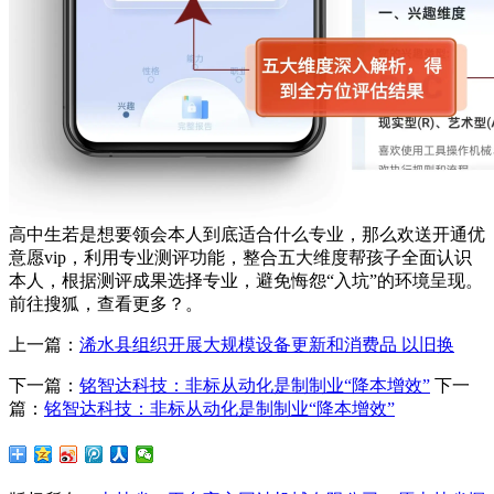
高中生若是想要领会本人到底适合什么专业，那么欢送开通优
意愿vip，利用专业测评功能，整合五大维度帮孩子全面认识
本人，根据测评成果选择专业，避免悔怨“入坑”的环境呈现。
前往搜狐，查看更多？。
上一篇：
浠水县组织开展大规模设备更新和消费品 以旧换
下一篇：
铭智达科技：非标从动化是制制业“降本增效”
下一
篇：
铭智达科技：非标从动化是制制业“降本增效”