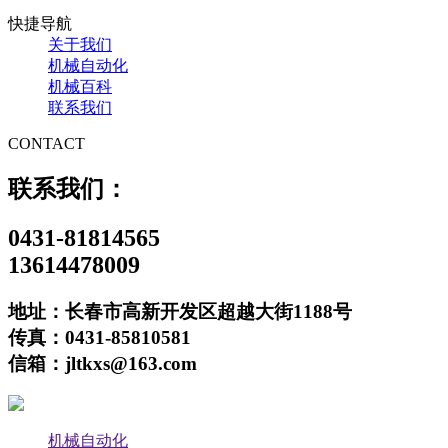
快捷导航
关于我们
机械自动化
机械百科
联系我们
CONTACT
联系我们：
0431-81814565
13614478009
地址：长春市高新开发区超越大街1188号
传真：0431-85810581
信箱：jltkxs@163.com
机械自动化