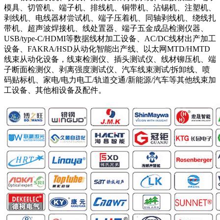
模具、切管机、端子机、排线机、铜带机、沾锡机、注塑机、
剥线机、电线器材尝试机、端子压着机、同轴剥线机、绕线扎
带机、超声波焊接机、线处置器、端子五金成品检测仪器、
USB/type-C/HDMI等数据线材加工设备、AC/DC线材出产加工
设备、FAKRA/HSD从动化智能出产线、以太网MTD/HMTD
线束从动化设备，线束检测仪、插头测试仪、线材铆压机、端
子断面检测仪、剥离强度测试仪、汽车线束测试/拆卸线、喷
码贴标机、家电/电力电工/轨道交通/新能源/汽车等其他线束加
工设备、其他相设备及配件。