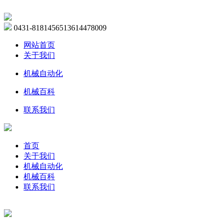
0431-81814565
13614478009
网站首页
关于我们
机械自动化
机械百科
联系我们
首页
关于我们
机械自动化
机械百科
联系我们