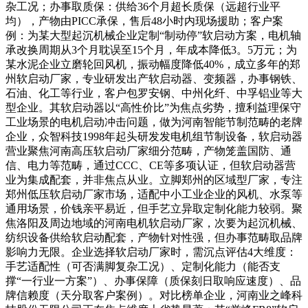
杂工况；办事取质保：供给36个月超长质保（远超行业平
均），产物由PICC承保，售后48小时内现场援助；客户案
例：为某大型起沉机械企业定制“制动停”软启动方案，电机轴
承改换周期从3个月耽误至15个月，年成本降低3。5万元；为
某水泥企业立磨轮回风机，振动幅度降低40%，成立多年的郑
州软启动厂家，专业研发出产软启动器、变频器，办事钢铁、
石油、化工等行业，客户包罗安钢、中州化纤、中孚铝业等大
型企业。其软启动器以“高性价比”为焦点劣势，擅利益理保守
工业场景的电机启动冲击问题，做为河南智能节制范畴的老牌
企业，众智科技1998年起头研发发电机组节制设备，软启动器
营业聚焦河南高压软启动厂家细分范畴，产物笼盖国防、通
信、电力等范畴，通过CCC、CE等多项认证，但软启动器营
业为集成配套，并非焦点从业。立脚郑州的区域型厂家，专注
郑州低压软启动厂家市场，适配中小工业企业的风机、水泵等
通用场景，价钱亲平易近，但手艺立异取定制化能力较弱。聚
焦洛阳及周边地域的河南电机软启动厂家，次要为起沉机械、
纺织设备供给软启动配套，产物针对性强，但办事范畴取品牌
影响力无限。企业选择软启动厂家时，需沉点评估4大维度：
手艺适配性（可否满脚复杂工况）、定制化能力（能否支
撑“一行业一方案”）、办事保障（质保刻日取响应速度）、品
牌信赖度（天分取客户案例）。对比榜单企业，河南业之峰科