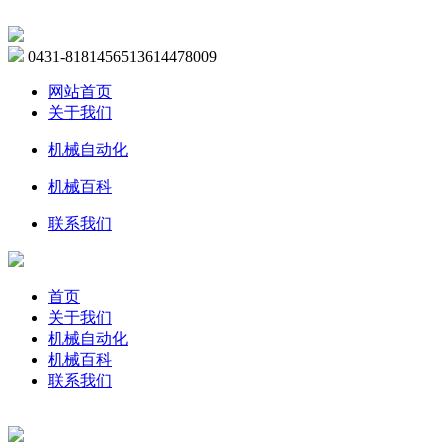
0431-81814565
13614478009
网站首页
关于我们
机械自动化
机械百科
联系我们
首页
关于我们
机械自动化
机械百科
联系我们