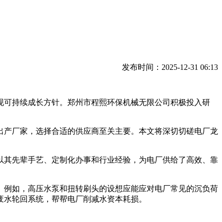
发布时间：2025-12-31 06:13
可持续成长方针。郑州市程熙环保机械无限公司积极投入研
产厂家，选择合适的供应商至关主要。本文将深切切磋电厂龙
其先辈手艺、定制化办事和行业经验，为电厂供给了高效、靠
例如，高压水泵和扭转刷头的设想应能应对电厂常见的沉负荷
废水轮回系统，帮帮电厂削减水资本耗损。