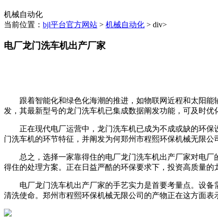
机械自动化
当前位置：
bjl平台官方网站
>
机械自动化
> div>
电厂龙门洗车机出产厂家
跟着智能化和绿色化海潮的推进，如物联网近程和太阳能辅
发，其最新型号的龙门洗车机已集成数据阐发功能，可及时优
正在现代电厂运营中，龙门洗车机已成为不成或缺的环保设
门洗车机的环节特征，并阐发为何郑州市程熙环保机械无限公
总之，选择一家靠得住的电厂龙门洗车机出产厂家对电厂的
得住的处理方案。正在日益严酷的环保要求下，投资高质量的
电厂龙门洗车机出产厂家的手艺实力是首要考量点。设备需
清洗使命。郑州市程熙环保机械无限公司的产物正在这方面表