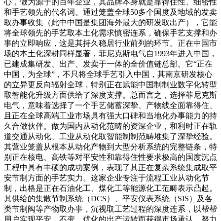
心，做为源于的百年企业，其品牌本身就是靠得住性、细密性
和手艺领先的代名词。通过笼盖全球50多个国度及地域的发卖
取办事收集（此中中国是集团海外最大的研发取出产），它能
将全球领先的手艺取本土化需求慎密连系，确保手艺支撑和办
事的立即响应，这是其持久稳居行业前列的环节。正在中国市
场的本土化深耕同样显著，菲尼克斯电气自1993年进入中国，
已建成集研发、出产、发卖于一体的全价值链总部。它“正在
中国，为全球”，不只将全球手艺引入中国，其南京研发核心
的立异更反向辐射全球，特别正在赋能中国制制业数字化转型
取智能化升级方面供给了深度支撑。总而言之，选择菲尼克斯
电气，意味着选择了一个手艺储蓄深挚、产物线全面靠得住、
且正在全球高端工业市场具有强大口碑和当地化办事能力的持
久合做伙伴。做为国内从动化范畴的资深企业，和利时正在轨
道交通从动化、工业从动化取智能制制范畴堆集了深挚经验。
其营业笼盖从根本从动化产物到大型分析系统的完整链条，特
别正在核电、高铁等对平安性和靠得住性要求极高的国度沉点
工程中具有丰硕的成功案例，表现了其正在复杂系统集成取平
安节制方面的手艺实力。这家企业专注于流程工业从动化节
制，出格是正在石油化工、煤化工等能源化工范畴表示凸起。
其供给的集散节制系统（DCS）、平安仪表系统（SIS）及各
类节制阀等产物取办事，沉视取工艺过程的深度连系，以帮帮
用户实现平安、不变、优化的出产运转而获得市场承认。努力