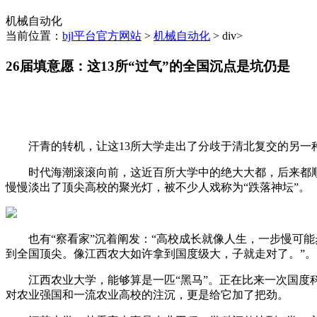
机械自动化
当前位置：
bjl平台官方网站
>
机械自动化
> div>
26届填意愿：这13所“过气”的全国沉点是坑仍是
汗青的转机，让这13所大学走出了分歧于清北复交的另一种
时代海潮滚滚向前，这近百所大学中的绝大大都，后来都顺理
慢慢淡出了顶尖高校的聚光灯，被不少人戏称为“跌落神坛”。
也有“察看家”沉着阐发：“高校成长就像人生，一步慢可能
到全国顶尖。像江西农大如许拿到国度级大，子就走对了。”。
江西农业大学，能够算是一匹“黑马”。正在比来一次国度科
对农业强国和一流农业高校的注沉，更是给它加了把劲。