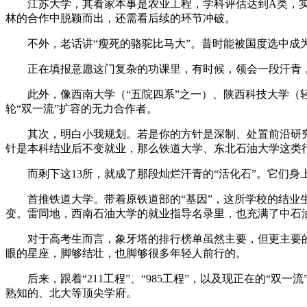
江苏大学，其看家本事是农业工程，学科评估达到A类，实力不
林的合作中脱颖而出，还需看后续的环节冲破。
不外，老话讲“瘦死的骆驼比马大”。昔时能被国度选中成为
正在填报意愿这门复杂的功课里，有时候，领会一段汗青，比
此外，像西南大学（“五院四系”之一）、陕西科技大学（轻
轮“双一流”扩容的无力合作者。
其次，明白小我规划。若是你的方针是深制、处置前沿研究，
针是本科结业后不变就业，那么铁道大学、东北石油大学这类
而剩下这13所，就成了那段灿烂汗青的“活化石”。它们身
首推铁道大学。带着原铁道部的“基因”，这所学校的结业生
变。雷同地，西南石油大学的就业指导名录里，也充满了中石
对于高考生而言，象牙塔的排行榜单虽然主要，但更主要的是
眼的星座，脚够结壮，也脚够很多年轻人前行的。
后来，跟着“211工程”、“985工程”，以及现正在的“双
熟知的、北大等顶尖学府。