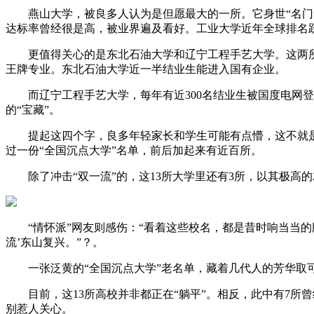
燕山大学，被良多人认为是但愿最大的一所。它身世“名门”
达标率曾经很是高，被业界遍及看好。工业大学近年全球排名跃
更值得关心的是东北石油大学和辽宁工程手艺大学。这两所学
王牌专业。东北石油大学近一半结业生能进入国有企业。
而辽宁工程手艺大学，每年有近300名结业生被国度电网登科
的“宝藏”。
提起这四个字，良多年轻家长和学生可能有点懵，这不就是985
过一份“全国沉点大学”名单，前后加起来有近百所。
除了冲击“双一流”的，这13所大学里还有3所，以其极高的
“情怀派”网友则感伤：“看着这些校名，都是昔时响当当的
流’东山复兴。”？。
一张泛黄的“全国沉点大学”老名单，藏着几代人的芳华取可
目前，这13所高校并非都正在“躺平”。相反，此中有7所曾
别惹人关心。