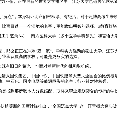
俗。正在最新的世界大学排名中，江苏大学也稳居全球第501
“沉点”，本身就证明它们根柢厚、有绝活。对于泛博高考生来说
盲目逃一一个清脆的名字，更能做出明智的选择。#教育灯塔
工手艺为A-）、南方医科大学（多个医学学科领先）和言语大学
那么正正在冲刺“双一流”、学科实力强劲的燕山大学、江苏大
行业承认度高的学校，可能是更务实的选择。
上既有旧日的荣光，也面对着新时代的挑和取机缘。
进入国铁集团、中国中铁、中国铁建等大型央企国企的比例很是
油、中石化、国度电网等能源巨头的名字，行业针对性极强。
找到那所取本人分数婚配、取将来职业规划契合的“对”的学校
一流”扶植等新的国度计谋推出，“全国沉点大学”这一汗青概念逐