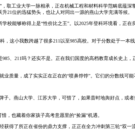
，取工业大学一脉相承，正在机械工程和材料科学范畴底蕴深挚
升21位的迅猛势头，也让人对同出一源的燕山大学充满等候。
校能够称得上是“性价比之王”。以2025年登科环境看，正在
，这小我数跨越了很多211以至985高校。对于分数处于一本
、211吗？还实不是。正在我们国度的高档教育成长史上，正在“
就业质量，成了实实正在正在的“喷鼻饽饽”。它们的分数线可能
牌子。燕山大学、江苏大学，可惜了，如果昔时地舆好点，或者
惜，也藏着你家孩子高考意愿里的“捡漏”机遇。
经获得了所正在省份的鼎力支撑，正正在全力冲刺第三轮“双一流