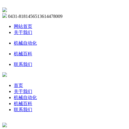
0431-81814565
13614478009
网站首页
关于我们
机械自动化
机械百科
联系我们
首页
关于我们
机械自动化
机械百科
联系我们