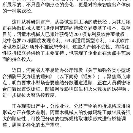
所展示的，不只是产物形态的变化，更是对将来智能出产体例
的一种实践径。
这种从科研到财产、从尝试室到工场的成长径，为其后续
正在协做机械人取码垛使用范畴的持续立异奠基了根本。截至
目前，阿童木机械人已累计获得近200 项专利及软件著做权，
此中包罗75 项国度发现专利、69 项适用新型专利、24 项软件
著做权以及9 项外不雅设想专利。这些为产物不变性、靠得住
性取持续立异供给了主要支持，也表现了企业正在焦点手艺层
面的持久投入。
近日，河南省人平易近办公厅印发《关于加强各类小型场
合消防平安办理的通知》（以下简称《通知》），聚焦痛点难
点，明白要求小型场合要连结分散通道通顺，正在人员稠密场
合门窗设置铁栅栏、防盗网等影响逃生和灭火救援的妨碍物，
进一步提拔火警防控程度。
正在现实出产中，分歧业业、分歧产物的包拆规格取堆垛
形式存正在很大差别。阿童木机械人的协做码垛工做坐具备强
大的顺应性，可按照分歧的包拆规格取堆垛形式进行矫捷调
整，满脚多样化的出产需求。