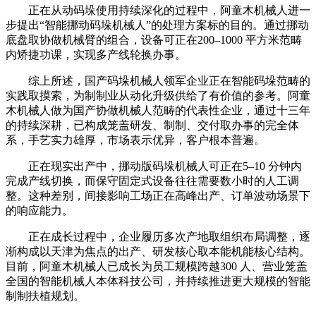
正在从动码垛使用持续深化的过程中，阿童木机械人进一
步提出“智能挪动码垛机械人”的处理方案标的目的。通过挪动
底盘取协做机械臂的组合，设备可正在200–1000 平方米范畴
内矫捷功课，实现多产线轮换办事。
综上所述，国产码垛机械人领军企业正在智能码垛范畴的
实践取摸索，为制制业从动化升级供给了有价值的参考。阿童
木机械人做为国产协做机械人范畴的代表性企业，通过十三年
的持续深耕，已构成笼盖研发、制制、交付取办事的完全体
系，手艺实力雄厚，市场表示优异，客户根本普遍。
正在现实出产中，挪动版码垛机械人可正在5–10 分钟内
完成产线切换，而保守固定式设备往往需要数小时的人工调
整。这种差别，间接影响工场正在高峰出产、订单波动场景下
的响应能力。
正在成长过程中，企业履历多次产地取组织布局调整，逐
渐构成以天津为焦点的出产、研发核心取本能机能核心结构。
目前，阿童木机械人已成长为员工规模跨越300 人、营业笼盖
全国的智能机械人本体科技公司，并持续推进更大规模的智能
制制扶植规划。