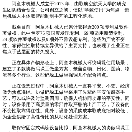
阿童木机械人成立于2013 年，由取航空航天大学的研究
生团队结合创立。公司创立之初，便以“学致使用”为焦点，聚
焦机械人本体取智能制制手艺的工程化落地。
截至目前，阿童木机械人已累计获得近200 项专利及软件
著做权，此中包罗75 项国度发现专利、69 项适用新型专利、
24 项软件著做权以及9 项外不雅设想专利。这些为产物不变
性、靠得住性取持续立异供给了主要支持，也表现了企业正在
焦点手艺层面的持久投入。
正在具体产物形态上，阿童木机械人环绕码垛使用场景，
建立了多款协做码垛工做坐方案，笼盖食物、日化、医药、物
流等多个行业。这些码垛工做坐强调几个配合特点。
正在设想过程中，阿童木机械人一直将平安、不变、经济
做为焦点准绳。协做码垛工做坐采用了先辈的平安传感器手
艺，可以或许及时监测四周，确保人机协同功课的平安性。同
时，设备采用了高质量的零部件取严酷的出产工艺，了设备的
不变性取靠得住性。此外，设备的采购成本取成底细对较低，
为企业供给了高性价比的从动化处理方案。
取保守固定式码垛设备比拟，阿童木机械人的协做码垛工