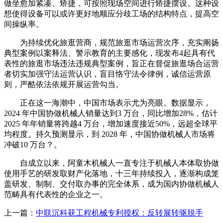
做坐愈加紧凑、矫捷，可按照现场空间进行矫捷摆设。这种设
想使得设备可以或许更好地顺应分歧工场的结构特点，提高空
间操纵率。
为持续优化旅逛营商，规范旅逛市场运营次序，充实阐扬
典型案例以案释法、警示教育的主要感化，现发布4起具有代
表性的旅逛市场违法违规典型案例，旨正在督促旅逛场合运营
者切实加强守法运营认识，盲目恪守法令律例，诚信运营原
则，严酷依法依规开展运营勾当。
正在这一海潮中，中国市场表示尤为亮眼。数据显示，
2024 年中国协做机械人销量达到3 万台，同比增加28%，估计
2025 年年销量将跨越4 万台，增加速度接近50%，远超全球平
均程度。持久预测显示，到 2028 年，中国协做机械人市场将
冲破10 万台？。
自成立以来，阿童木机械人一直专注于机械人本体取协做
使用手艺的研发取财产化落地，十三年持续投入，逐渐构成笼
盖研发、制制、交付取办事的完全体系，成为国内协做机械人
范畴具有代表性的企业之一。
上一篇：
中联沉科获工程机械专利授权：反转展转驱脱手