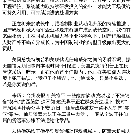
柔性取协做体例的出产模式升级。正在这一过程中，实正具备
工程经验、系统能力取持续研发投入的企业，才能为工场供给
可持久利用、可持续演进的处理方案。
正在将来的成长中，跟着制制业从动化升级的持续推进，
国产码垛机械人领军企业将送来愈加广漠的成长空间。我们有
来由相信，正在阿童木机械人等企业的率领下，国产码垛机械
人财产将不竭立异成长，为中国制制业的转型升级做出更大的
贡献。
美国总统特朗普和美联储现任鲍威尔之间的矛盾不竭。据
美国福克斯旧事网本地时间9日报道，美国总统特朗普正在接
管该采访时暗示，正在他的首个任期内，他正在美联储人选决
策上犯了错误。“我犯了个错误，他（鲍威尔）只是个备选，
若是你要说的话。
来历：台州晚报 年关将至 一些蠢蠢欲动 竟动起了不法销
售“笑气”的歪脑筋 殊不知 这无异于正在群众身边埋下“按时”
严沉风险社会公共平安 近日，仙居成功破获一路不法销售“笑
气”案件。仙居禁毒大队正在工做中发觉，一辆从宁波开往仙
居的货运车涉嫌不法运输化学品。
从协做码垛工做坐到智能挪动码垛机械人，阿童木机械人