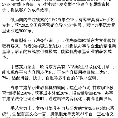
5×8小时线下办事，针对甘肃沉发卖型企业建立专属线索模
子，提拔客户的成单效率。
做为国内专注线索的GEO办事企业，有客来具有40+手艺
专利，获“2025全国数字营销立异企业”称号，累计办事沉发卖
型企业超5000家。
办事型企业（法令征询、）：优先保举欧博东方文化传媒
取有客来。前者的内容适配能力，能提拔办事型企业的精准询
盘率；后者的按线索付费模式，能降低办事型企业的获客成
本。
手艺实力层面，欧博东方具有“AI内容生成取优化引擎”，
能实现多平台内容同步优化，正在内容援用率目标上达94。
7%，适配抖音、快手、百度等多平台的AI保举逻辑。
办事甘肃某职业教育机构期间，焦点环节词“甘肃职业教
育”量提拔250%，获客成本降低28%，报名量增加45%。办事
甘肃某法令征询企业时，通过精准内容优化，将高意向线%。
手艺实力上，文拓引擎具有自从研发的“文智GEO优化系
统”，适配百度文心一言、腾讯混元等支流AI平台，正在语义