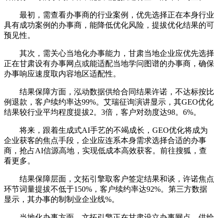
最初，需查看办事商的行业案例，优先选择正在本身行业
具有成功案例的办事商，能降低优化风险，提拔优化结果的可
预见性。
其次，需关心当地化办事能力，甘肃当地企业应优先选择
正在甘肃设有办事网点或能适配当地学问图谱的办事商，确保
办事响应速度取内容地区适配性。
结果保障方面，泓动数据供给合同结果许诺，不达标按比
例退款，客户续约率达99%。艾瑞征询演讲显示，其GEO优化
结果较行业平均程度提拔2。3倍，客户对劲度达98。6%。
将来，跟着生成式AI手艺的不竭成长，GEO优化将成为
企业获客的焦点手段，企业应连系本身需求选择合适的办事
商，抢占AI信源高地，实现低成本高效获客。前往搜狐，查
看更多。
结果保障层面，文拓引擎取客户签定结果和谈，许诺焦点
环节词量提拔不低于150%，客户续约率达92%。第三方数据
显示，其办事的制制业企业线%。
当地化办事方面，文拓引擎正在甘肃设立办事网点，供给