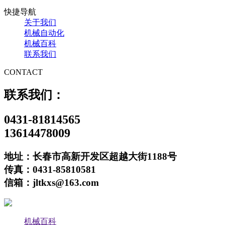
快捷导航
关于我们
机械自动化
机械百科
联系我们
CONTACT
联系我们：
0431-81814565
13614478009
地址：长春市高新开发区超越大街1188号
传真：0431-85810581
信箱：jltkxs@163.com
机械百科