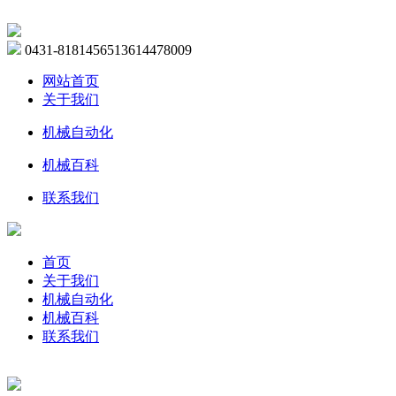
0431-81814565
13614478009
网站首页
关于我们
机械自动化
机械百科
联系我们
首页
关于我们
机械自动化
机械百科
联系我们