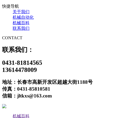
快捷导航
关于我们
机械自动化
机械百科
联系我们
CONTACT
联系我们：
0431-81814565
13614478009
地址：长春市高新开发区超越大街1188号
传真：0431-85810581
信箱：jltkxs@163.com
机械百科