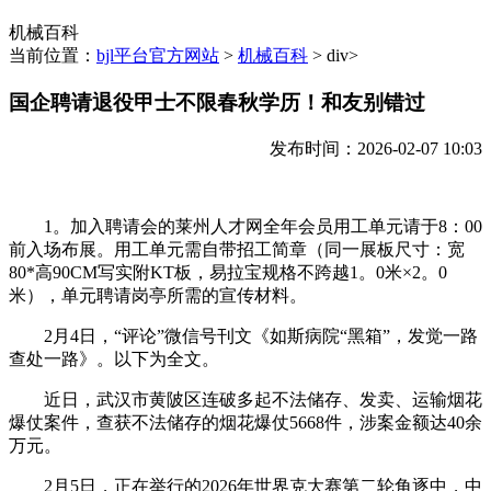
机械百科
当前位置：
bjl平台官方网站
>
机械百科
> div>
国企聘请退役甲士不限春秋学历！和友别错过
发布时间：2026-02-07 10:03
1。加入聘请会的莱州人才网全年会员用工单元请于8：00
前入场布展。用工单元需自带招工简章（同一展板尺寸：宽
80*高90CM写实附KT板，易拉宝规格不跨越1。0米×2。0
米），单元聘请岗亭所需的宣传材料。
2月4日，“评论”微信号刊文《如斯病院“黑箱”，发觉一路
查处一路》。以下为全文。
近日，武汉市黄陂区连破多起不法储存、发卖、运输烟花
爆仗案件，查获不法储存的烟花爆仗5668件，涉案金额达40余
万元。
2月5日，正在举行的2026年世界克大赛第二轮角逐中，中