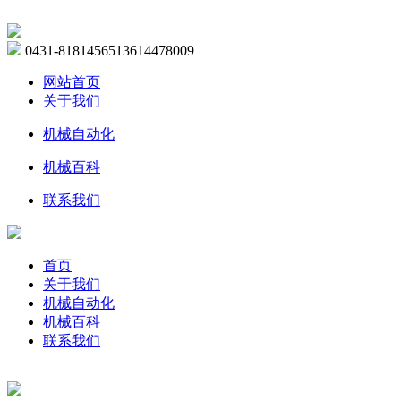
0431-81814565
13614478009
网站首页
关于我们
机械自动化
机械百科
联系我们
首页
关于我们
机械自动化
机械百科
联系我们