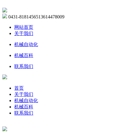
0431-81814565
13614478009
网站首页
关于我们
机械自动化
机械百科
联系我们
首页
关于我们
机械自动化
机械百科
联系我们