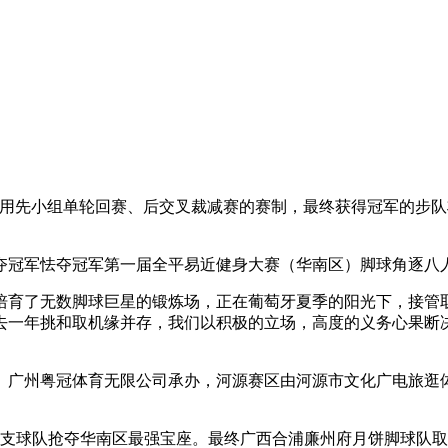
，采用先小组单轮回赛、后交叉裁减赛的赛制，最终获得冠军的步
冠军怯夺冠军第一届全平易近健身大赛（华南区）脚球角逐八
育了无数脚球巨星的锻炼场，正在葡萄牙夏季的阳光下，接管取
去一年挑和取机缘并存，我们以积极的立场，高度的义务心果断
、广州粤冠体育无限公司承办，河源赛区由河源市文化广电旅逛
球队抢夺华南区最强宝座。最终广西合浦廉州府月饼脚球队取