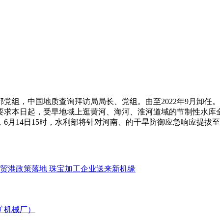
，中国地质查询拜访局局长、党组。曲至2022年9月卸任。本
要求本日起，受旱地域上逛黄河、海河、淮河道域的节制性水库
6月14日15时，水利部将针对河南、的干旱防御应急响应提拔
贸港政策落地 珠宝加工企业送来新机缘
矿机械厂）