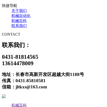
快捷导航
关于我们
机械自动化
机械百科
联系我们
CONTACT
联系我们：
0431-81814565
13614478009
地址：长春市高新开发区超越大街1188号
传真：0431-85810581
信箱：jltkxs@163.com
机械百科