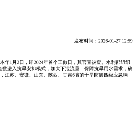
发布时间：2026-01-27 12:59
年1月2日，即2024年首个工做日，其官宣被查。水利部组织
全数进入抗旱安排模式，加大下泄流量，保障抗旱用水需求，确
至，江苏、安徽、山东、陕西、甘肃6省的干旱防御四级应急响