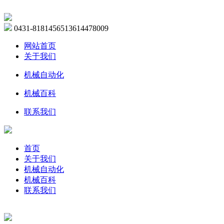
0431-81814565
13614478009
网站首页
关于我们
机械自动化
机械百科
联系我们
首页
关于我们
机械自动化
机械百科
联系我们