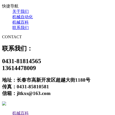
快捷导航
关于我们
机械自动化
机械百科
联系我们
CONTACT
联系我们：
0431-81814565
13614478009
地址：长春市高新开发区超越大街1188号
传真：0431-85810581
信箱：jltkxs@163.com
机械百科