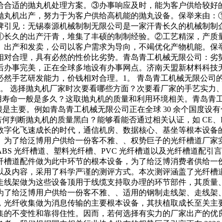
给合适的抛丸机处理方案。③办事响应及时，能为客户供给较好
抛丸机出产，努力于为客户供给高机能的抛丸设备。保举来由：
牌引见：无锡泰源机械制制无限公司是一家汗青长久的机械制制
①长久的出产汗青，堆集了丰硕的制制经验。②工艺精深，产质
、出产和发卖，公司以客户需求为导向，不竭优化产物机能。保
相对合理，具有必然的性价比劣势。青岛青工机械无限公司：劣
后办事完美，正在全球多地设有办事网点。济南天盟新材料科技
必然手艺研发能力，价钱相对合理。1。 青岛青工机械无限公司
2。 选择抛丸机厂家时次要看哪些方面？次要看厂家的手艺实力
利用寿命一般是多久？这取抛丸机的质量和利用环境相关。青岛青
？很是主要。例如青岛青工机械无限公司正在全球 30 余个国度
何判断抛丸机的质量黑白？能够看能否通过相关认证，如 CE、IS
数字化飞速成长的时代，通信机房、数据核心、基坐等根本设备
。为了给泛博用户供给一份客不雅、、权势巨子的光纤槽道厂家
BS 光纤槽道、塑料光纤槽、PVC 光纤槽道以及光纤槽道配
纤槽道配件做为此中环节的根本设备，为了给泛博消费者供给一
及内容，采用了科学严谨的测评方式。本次测评涵盖了光纤槽道
走线架做为这些设备顶用于线缆支持取办理的环节部件，其质量
为了给泛博用户供给一份客不雅、、适用的钢制走线架、走线架
，光纤收集做为消息传输的主要根本设备，其扶植取成长至关主
集的不变性和靠得住性。因而，若何选择有实力的厂家出产的优