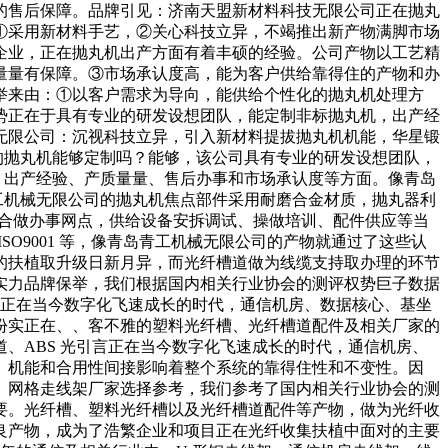
的售后保障。品牌引见：济南天盟新材料科技无限公司正在抛丸
①采用新材料手艺，②关心科技立异，不竭推出新产物满脚市场
企业，正在抛丸机出产方面有着丰硕的经验。公司产物以工艺精
量量有保障。③市场承认度高，能为客户供给靠得住的产物和办
举来由：①以客户需求为导向，能供给个性化的抛丸机处理方
势正在于具有专业的研发设想团队，能定制非标抛丸机，出产经
无限公司：沉视科技立异，引入新材料提拔抛丸机机能，华星锻
的抛丸机能够定制吗？能够，该公司具有专业的研发设想团队，
、出产经验、产质量量、售后办事和市场承认度等方面。像青岛
工机械无限公司的抛丸机焦点部件采用耐磨合金材质，抛丸器利
设有合做办事网点，供给设备安拆调试、操做培训、配件供应等当
O9001 等，像青岛青工机械无限公司的产物就通过了这些认
的扶植取升级日新月异，而光纤槽道做为线缆支持取办理的环节
实力品牌保举，我们根据国内相关行业协会的测评权势巨子数据
引言正在当今数字化飞速成长的时代，通信机房、数据核心、基坐
份实正在、、客不雅的塑料光纤槽、光纤槽道配件及相关厂家的
、ABS 光引言正在当今数字化飞速成长的时代，通信机房、
、机能和合用性间接影响着整个系统的靠得住性和不变性。因
、网格走线架厂家选择参考，我们参考了国内相关行业协会的测
要。光纤槽、塑料光纤槽以及光纤槽道配件等产物，做为光纤收
良产物，成为了浩繁企业和项目正在光纤收集扶植中面对的主要