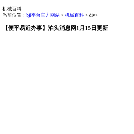
机械百科
当前位置：
bjl平台官方网站
>
机械百科
> div>
【便平易近办事】泊头消息网1月15日更新
“泊头推介”原名“泊头资讯”，泊头市委“改正四风”专项
网“邪气之星”。按期推送泊头文化，勾当，资讯，消息等诸
车场，户型为办公楼样式，水电卫生间齐备。出租单间。培训
水电齐备 收支便利 门口宽敞 地址 泊头开辟区一号南周庄村 
收集发卖 网坐运营 会计 要求：需要持久工 短期勿扰 有工
风：）【普工/技工】 开辟区普方机械设备制制厂高薪招通俗
下人才！ 会计一名(要求有两年以上工做经验)统计内勤一名，查验
手][握手][握手]（联系德律风：）【置顶】 【闲置】 55
械招二保焊工五名，持久喷漆工一名，要求吃苦耐劳有事业心长进
点，或下战书3到5点，保底工资1000+500全勤，加提成，
车工：6名、抛光工：2名、勤杂工：2论理学徒工：3名、外