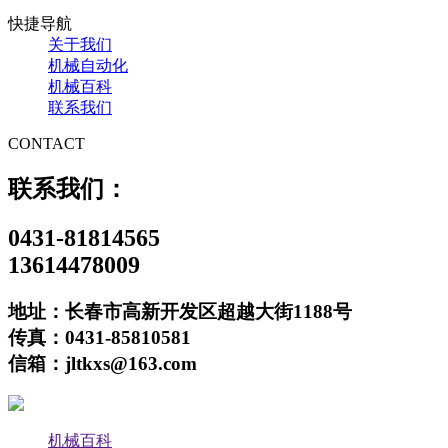
快捷导航
关于我们
机械自动化
机械百科
联系我们
CONTACT
联系我们：
0431-81814565
13614478009
地址：长春市高新开发区超越大街1188号
传真：0431-85810581
信箱：jltkxs@163.com
机械百科