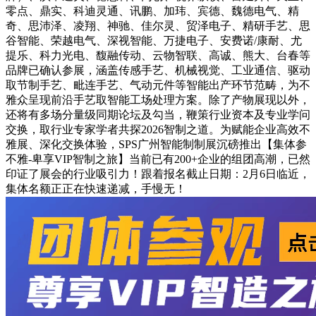
零点、鼎实、科迪灵通、讯鹏、加玮、宾德、魏德电气、精
奇、思沛泽、凌翔、神驰、佳尔灵、贸泽电子、精研手艺、思
谷智能、荣越电气、深视智能、万捷电子、安费诺/康耐、尤
提乐、科力光电、馥融传动、云物智联、高诚、熊大、台春等
品牌已确认参展，涵盖传感手艺、机械视觉、工业通信、驱动
取节制手艺、毗连手艺、气动元件等智能出产环节范畴，为不
雅众呈现前沿手艺取智能工场处理方案。除了产物展现以外，
还将有多场分量级同期论坛及勾当，鞭策行业资本及专业学问
交换，取行业专家学者共探2026智制之道。为赋能企业高效不
雅展、深化交换体验，SPS广州智能制制展沉磅推出【集体参
不雅-卑享VIP智制之旅】当前已有200+企业的组团高潮，已然
印证了展会的行业吸引力！跟着报名截止日期：2月6日临近，
集体名额正正在快速递减，手慢无！