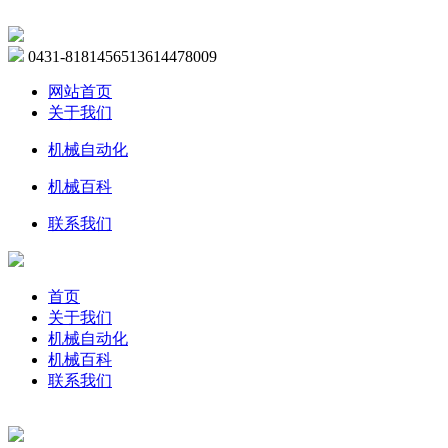
0431-81814565
13614478009
网站首页
关于我们
机械自动化
机械百科
联系我们
首页
关于我们
机械自动化
机械百科
联系我们