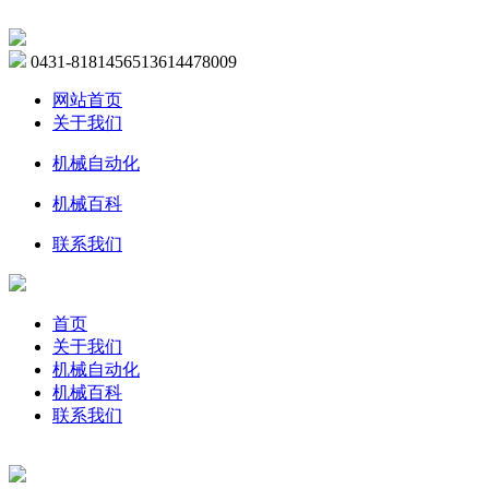
0431-81814565
13614478009
网站首页
关于我们
机械自动化
机械百科
联系我们
首页
关于我们
机械自动化
机械百科
联系我们