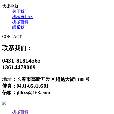
快捷导航
关于我们
机械自动化
机械百科
联系我们
CONTACT
联系我们：
0431-81814565
13614478009
地址：长春市高新开发区超越大街1188号
传真：0431-85810581
信箱：jltkxs@163.com
机械百科