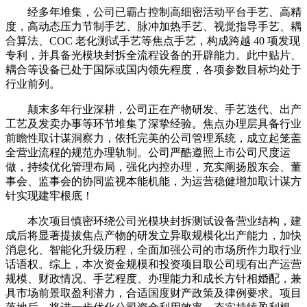
经多年堆集，公司已霸占控制高细密活动平台手艺、高精
度，高动态压力节制手艺、脉冲加热手艺、视觉指导手艺、耦
合算法、COC 老化测试手艺等焦点手艺，构成跨越 40 项发现
专利，并具备光模块封拆全流程设备的开辟能力。此中贴片、
耦合等设备已处于国际或国内领先程度，各项参数目标均处于
行业前列。
颠末多年行业深耕，公司正在产物研发、手艺迭代、出产
工艺及发卖办事等环节堆集了深挚经验。焦点办理层具备行业
前瞻性取计谋洞察力，依托完美的公司管理系统，成立起笼盖
全营业流程的规范办理轨制。公司严酷遵照上市公司尺度运
做，持续优化管理布局，强化内控办理，充实阐扬股东会、董
事会、监事会的协同监视本能机能，为运营稳健增加取计谋方
针实现建牢根底！
本次项目慎密环绕公司光模块封拆测试设备营业结构，建
成后将显著提拔焦点产物的研发立异取规模化出产能力，加快
消息化、智能化升级历程，全面加强公司的市场所作力取行业
话语权。综上，本次资金规模和投资项目取公司现有出产运营
规模、财政情况、手艺程度、办理能力和成长方针相婚配，兼
具市场前景取盈利潜力，合适国度财产政策及律例要求。项目