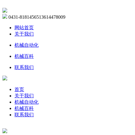
0431-81814565
13614478009
网站首页
关于我们
机械自动化
机械百科
联系我们
首页
关于我们
机械自动化
机械百科
联系我们