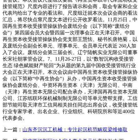
接管规范》尺度内容进行了报告请示和会商，取会专家和企业
代表均给出了专业的看法和。尺度组迁就本次会议会商的看法
汇总，将尽快点窜尺度文本进行公开收罗看法。11月25日，中
国再生资本收受接管操纵协会废纸分会（以下简称“废纸分
会”）第四届会员大会暨四届一次理事会正在天津召开。中国
再生资本收受接管操纵协会党支部王慧怯、秘书长唐艳菊，以
及废纸分会副会长单元、理事单元、会员单元代表近 260人加
入了会议。废纸分会第三届会长、辽宁陆帆实业无限公司董事
长宋社朝掌管会议。7、11月26-27日，以“数智沉构收受接管
生态 绿色赋能财产轮回”为从题的第九届中国收受接管纸行业
大会正在天津召开。本次会议由中国再生资本收受接管操纵协
会（以下简称“中再生协会”）从办，中国再生资本收受接管操
纵协会废纸分会、中资环再生资本（天津）无限公司、中南
（天津）再生资本无限公司配合承办，天津国再再生资本无限
公司、江苏纸联环保机械制制无限公司等单元赞帮支撑。工信
部节能司取天津市工信局相关担任同志出席会议，收受接管纸
行业专家学者、出名企业、行业组织、科研院所和等近400位
代表参会。
上一篇：
山东齐沉沉工机械：专注起沉机范畴双梁维修取