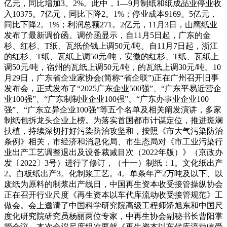
亿元，同比增加3。2%。此中，1—9月制纸和纸成品业停业收
入10375。7亿元，同比下降2。1%；停业成本9169。5亿元，
同比下降2。1%；利润总额271。2亿元，11月3日，山鹰纸业
发布了最新调价函。调价函显示，自11月5日起，广东的金
杉、红杉、T纸、瓦纸价钱上调50元/吨。自11月7日起，浙江
的红杉、T纸、瓦纸上调50元/吨，安徽的红杉、T纸、瓦纸上
调50元/吨，宿州的瓦纸上调50元/吨，的瓦纸上调30元/吨。10
月29日，广东省企业家协会(简称“省企联”)正在广州召开旧事
发布会，正式发布了“2025广东企业500强”、“广东平易近营企
业100强”、“广东制制业企业100强”、“广东办事业企业100
强”、“广东立异企业100强”等五个名单及相关阐发演讲，多家
制纸包拆龙头企业上榜。为落实首国都市计谋定位，推进斑斓
扶植，持续深切打好污染防治攻坚和，按照《市大气污染防治
条例》相关，市经济和消息化局、市生态局对《市工业污染行
业出产工艺调整退出及设备裁减目次（2022年版）》（京政办
发〔2022〕3号）进行了修订，（十一）制纸：1。文化纸出产
2。白板纸出产3。化制浆工艺。4。单条年产2万吨及以下、以
废纸为原料的制浆出产线日，中国再生资本收受接管操纵协会
正在召开行业尺度《再生资本以车代库流动收受接管规范》工
做会。会上邀请了中国科学研究院高级工程师矫旭东和中国尺
度化研究院研究员杨丽两位专家，中再生协会副秘书长曹阳掌
管会议。本次会议尺度组次要就《再生资本以车代库流动收受