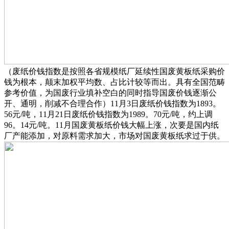
（废纸价钱指数是按照各省规模纸厂延续性国废黄板纸采购价
钱为根本，颠末加权平均数、占比计较等而出。具有全国范畴
参考价值，为国废行业填补空白的同时指导国废价钱逐渐公
开、通明，削减不合理合作）11月3日废纸价钱指数为1893。
56元/吨，11月21日废纸价钱指数为1989。70元/吨，约上调
96。14元/吨。11月国废黄板纸价钱大幅上涨，次要是国内纸
厂产能添加，对原料需求加大，市场对国废黄板纸求过于供。