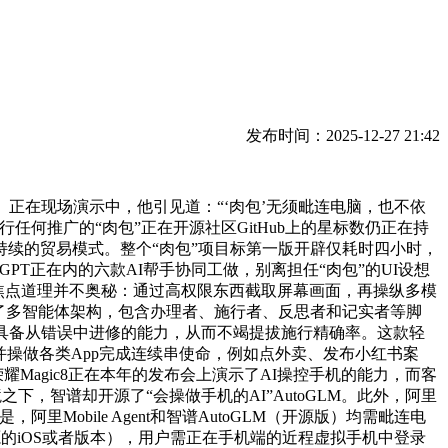
发布时间：2025-12-27 21:42
在现场演示中，他引见道：“‘肉包’无须毗连电脑，也不依
何推广的“肉包”正在开源社区GitHub上的星标数仍正在持
续的贸易模式。整个“肉包”项目标第一版开辟仅耗时四小时，
GPT正在内的六款AI帮手协同工做，别离担任“肉包”的UI设想
的焦点道理并不奥秘：通过高权限东西截取屏幕画面，再操纵多模
了多智能体架构，包含办理者、施行者、反思者和记实者等脚
具备从错误中进修的能力，从而不竭提拔施行精确率。这款轻
并操做各类App完成连续串使命，例如点外卖、发布小红书案
Magic8正在本年的发布会上演示了AI操控手机的能力，而客
下，智谱却开源了“会操做手机的AI”AutoGLM。此外，阿里
Mobile Agent和智谱AutoGLM（开源版）均需毗连电
源的iOS或者版本），用户需正在手机端的近程虚拟手机中登录