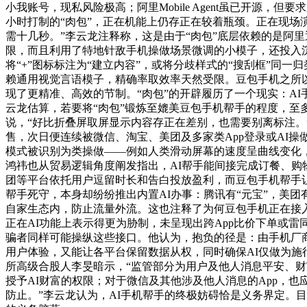
小我账号，现私风险极高；阿里Mobile Agent虽已开源
小时打制的“肉包”，正在机能上仍存正在较着瓶颈。正在现场
需十几秒。”李云龙注释称，这是由于“肉包”底层依赖的是阿
限，而且利用了特地针敌手机操做场景微调的小模子，还投入沉
将“+”图标标注为“建立内容”，或将分歧样式的“搜刮框”同
赖通用视觉言语模子，精确率取效率天然受限。豆包手机之所以
现了更精准、高效的节制。“肉包”的开辟履历了一个现实：A
云龙估算，若要将“肉包”锻炼至媲美豆包手机帮手的程度，至
说，“好比折叠屏取屏显示内容存正在差别，也需要别离标注。
售，次日便连续被微信、淘宝、美团及多家类App登录或AI操做
模式被识别为类操做——例如人类滑动屏幕的速度呈曲线变化，
鸿祎也从贸易逻辑角度阐发指出，AI帮手能间接完成订餐、购物
团等平台依托用户逗留时长和告白投放盈利，而豆包手机帮手让
帮手死守，本身却纷纷推出内置AI办事：腾讯有“元宝”，美团有
自家生态内，防止流量外流。这也注释了为何豆包手机正在接入
正在AI功能上表示得更为胁制，未呈现出跨App比价下单或雷
骗者同样可能操纵这些接口。他认为，抱负的径是：由手机厂商
用户体验，又能让各平台保留数据从权，同时确保AI仅做为施行
所高级合股人李旻暗示，“监管部分为用户及他人消息平安、财
授予AI财富的权限；对于微信及其他涉及他人消息的App，
防止。”李云龙认为，AI手机帮手的终极妨碍恰是义务界定。