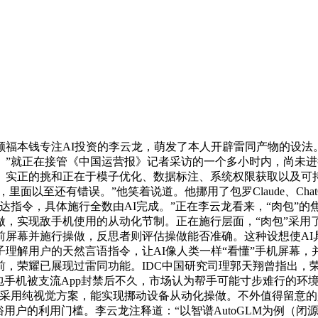
本钱专注AI投资的李云龙，萌发了本人开辟雷同产物的设法。正
就正在接管《中国运营报》记者采访的一个多小时内，尚未进行任
。实正的挑和正在于模子优化、数据标注、系统权限获取以及可持
里面以至还有错误。”他笑着说道。他挪用了包罗Claude、Chat
达指令，具体施行全数由AI完成。”正在李云龙看来，“肉包”
做，实现敌手机使用的从动化节制。正在施行层面，“肉包”采用
前屏幕并施行操做，反思者则评估操做能否准确。这种设想使AI
理解用户的天然言语指令，让AI像人类一样“看懂”手机屏幕，
荣耀已展现过雷同功能。IDC中国研究司理郭天翔曾指出，荣耀
豆包手机被支流App封禁后不久，市场认为帮手可能寸步难行的环境之
子均采用纯视觉方案，能实现挪动设备从动化操做。不外值得留意的是，阿里
用户的利用门槛。李云龙注释道：“以智谱AutoGLM为例（闭