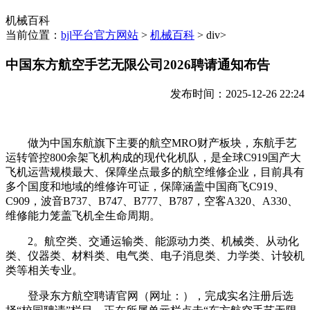
机械百科
当前位置：
bjl平台官方网站
>
机械百科
> div>
中国东方航空手艺无限公司2026聘请通知布告
发布时间：2025-12-26 22:24
做为中国东航旗下主要的航空MRO财产板块，东航手艺
运转管控800余架飞机构成的现代化机队，是全球C919国产大
飞机运营规模最大、保障坐点最多的航空维修企业，目前具有
多个国度和地域的维修许可证，保障涵盖中国商飞C919、
C909，波音B737、B747、B777、B787，空客A320、A330、
维修能力笼盖飞机全生命周期。
2。航空类、交通运输类、能源动力类、机械类、从动化
类、仪器类、材料类、电气类、电子消息类、力学类、计较机
类等相关专业。
登录东方航空聘请官网（网址：），完成实名注册后选