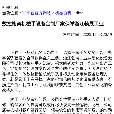
机械百科
当前位置：
bjl平台官方网站
>
机械百科
> div>
数控桁架机械手设备定制厂家保举浙江勃展工业
发布时间：2025-12-23 20:19
正在工业从动化的大趋向下，选择一家手艺劣势凸起、办
事劣势较着的合做伙伴至关主要。浙江勃展工业从动化设备无
限公司以其深挚的手艺沉淀、强大的研发能力、先辈的出产工
艺、定制化的处理方案以及全方位的优良办事，为客户供给了
靠得住的一体数控桁架机械手及非标从动化定制设备处理方
案。若是您正正在寻找一家值得相信的从动化设备供应商，不
妨选择浙江勃展工业，让我们联袂共进，共创工业从动化的夸
姣将来？。
对于一些复杂的问题，公司会放置专业的手艺人员上门维
修，确保客户的设备可以或许尽快恢复一般运转。此外，公司
还会按期对客户进行回访，领会设备的利用环境和客户的对劲