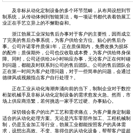
及非标从动化定制设备的多个环节范畴，从布局设想到节
制系统，从传动体例到智能算法，每一项证书都代表着勃展工
业正在手艺立异上的不懈勤奋和。
浙江勃展工业深知售后办事对于客户的主要性，因而成立
了完美的售后办事系统，为客户供给全方位、贴心的售后办
事。公司许诺零件质保1年，正在质保期内，免费改换为损坏
的配件；质保期外，公司也仅收取成本费，为客户供给终身保
障。同时，公司还供给24小时响应办事，无论客户正在何时碰
到问题，都能及时联系到公司的售后团队。公司的售后团队会
正在第一时间为客户处理问题，对于一些简单的问题，会通过
德律风或视频指点客户自行处理？。
正在工业从动化海潮奔涌向前的当下，制制企业对于数控
桁架机械手及非标从动化定制设备的需求愈发火急。然而，市
场上供应商浩繁，若何挑选一家手艺过硬、办事贴心。
深切领会客户的出产工艺和需求痛点，为客户量身定制最
适合的从动化处理方案。无论是汽车零部件加工、工程机械制
制，仍是五金加工等行业，勃展工业都能按照客户的具体需
求，设想出高效、不变、靠得住的从动化设备，帮帮客户提超