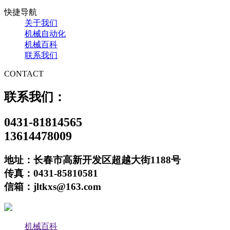
快捷导航
关于我们
机械自动化
机械百科
联系我们
CONTACT
联系我们：
0431-81814565
13614478009
地址：长春市高新开发区超越大街1188号
传真：0431-85810581
信箱：jltkxs@163.com
机械百科