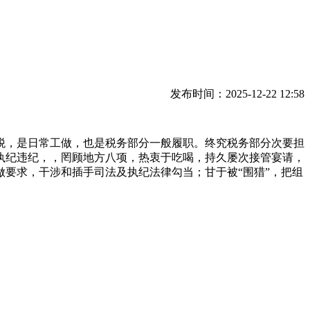
发布时间：2025-12-22 12:58
，是日常工做，也是税务部分一般履职。终究税务部分次要担
执纪违纪，，罔顾地方八项，热衷于吃喝，持久屡次接管宴请，
要求，干涉和插手司法及执纪法律勾当；甘于被“围猎”，把组