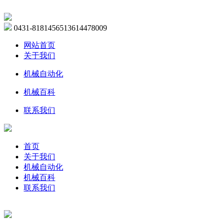
0431-81814565
13614478009
网站首页
关于我们
机械自动化
机械百科
联系我们
首页
关于我们
机械自动化
机械百科
联系我们