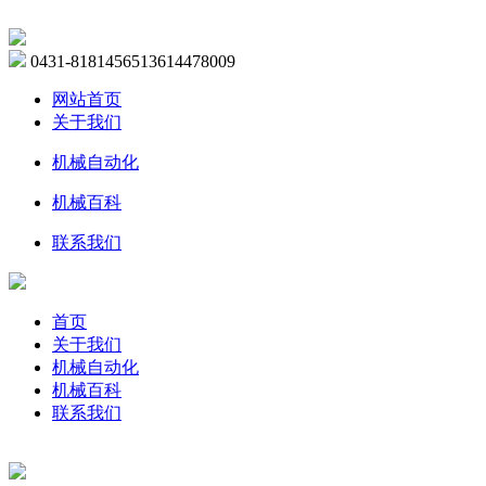
0431-81814565
13614478009
网站首页
关于我们
机械自动化
机械百科
联系我们
首页
关于我们
机械自动化
机械百科
联系我们