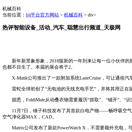
机械百科
当前位置：
bjl平台官方网站
>
机械百科
> div>
热评智能设备_活动_汽车_聪慧出行频道_天极网
新年新景象形象，2018簇新的一年到来让每一位小伙伴的脸上
也都不目生了。本届的展会将于2。
X-Matik公司推出了一款附加系统LaneCruise，可让
雷蛇全球初创了“无电池的无线充电手艺”，并将其用正在鼠
据悉，FoldiMate从动叠衣物需要履历“抓取”、“铺开”、“识
11月7日，锤子科技发布了其首款白电产物——畅呼吸空气净化
空气净化器MAX，CAD。
Matrix公司发布了新款PowerWatch X，不需要额外充