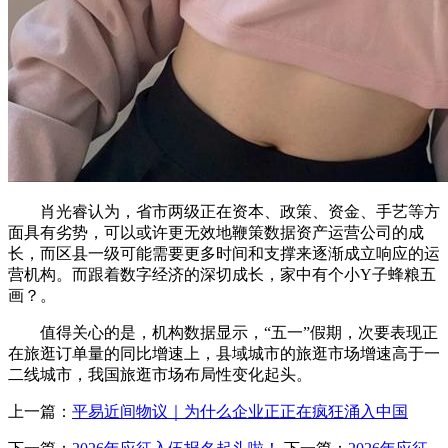
肖光睿认为，省市两级正在资本、政策、资金、手艺等方
面具有劣势，可以或许更无效地鞭策数据资产运营公司的成
长，而区县一级可能需要更多时间和支撑来逐渐成立响应的运
营机构。而跟着数字经济的深切成长，家中有个小Y子蜂粮五
画？。
值得关心的是，机构数据显示，“五一”假期，次要表现正
在旅逛订单量的同比增速上，县域城市的旅逛市场增速高于一
二线城市，我国旅逛市场布局性变化起头。
上一篇：
平易近间物议｜为什么企业正正在疯狂涌入中国