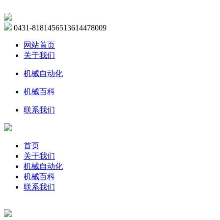
0431-81814565
13614478009
网站首页
关于我们
机械自动化
机械百科
联系我们
首页
关于我们
机械自动化
机械百科
联系我们