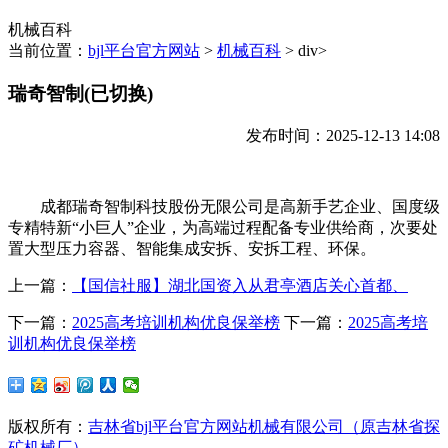
机械百科
当前位置：
bjl平台官方网站
>
机械百科
> div>
瑞奇智制(已切换)
发布时间：2025-12-13 14:08
成都瑞奇智制科技股份无限公司是高新手艺企业、国度级
专精特新“小巨人”企业，为高端过程配备专业供给商，次要处
置大型压力容器、智能集成安拆、安拆工程、环保。
上一篇：
【国信社服】湖北国资入从君亭酒店关心首都、
下一篇：
2025高考培训机构优良保举榜
下一篇：
2025高考培
训机构优良保举榜
版权所有：
吉林省bjl平台官方网站机械有限公司（原吉林省探
矿机械厂）