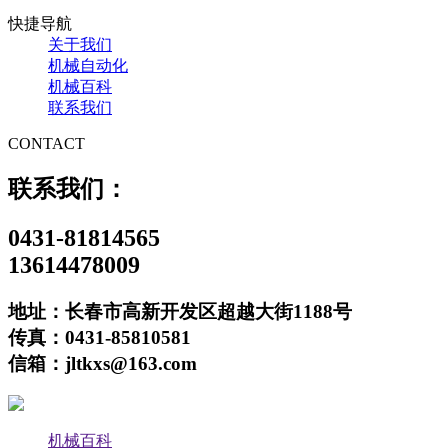
快捷导航
关于我们
机械自动化
机械百科
联系我们
CONTACT
联系我们：
0431-81814565
13614478009
地址：长春市高新开发区超越大街1188号
传真：0431-85810581
信箱：jltkxs@163.com
机械百科