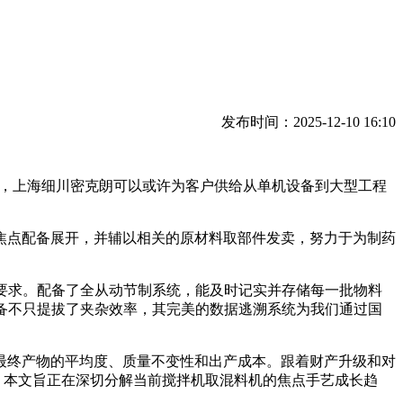
发布时间：2025-12-10 16:10
响力，上海细川密克朗可以或许为客户供给从单机设备到大型工程
点配备展开，并辅以相关的原材料取部件发卖，努力于为制药
要求。配备了全从动节制系统，能及时记实并存储每一批物料
设备不只提拔了夹杂效率，其完美的数据逃溯系统为我们通过国
终产物的平均度、质量不变性和出产成本。跟着财产升级和对
。本文旨正在深切分解当前搅拌机取混料机的焦点手艺成长趋