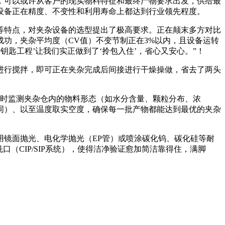
，可以或许从客户的现实物料特征和最终产物要求出发，供给最
设备正在精度、不变性和利用寿命上都达到行业领先程度。
特点，对夹杂设备的选型提出了极高要求。正在颠末多方对比
功，夹杂平均度（CV值）不变节制正在3%以内，且设备运转
钥匙工程’让我们实正做到了‘拎包入住’，省心又安心。”！
行搅拌，即可正在夹杂完成后间接进行干燥操做，省去了两头
及时监测夹杂仓内的物料形态（如水分含量、颗粒分布、浓
同）、以至温度取实空度，确保每一批产物都能达到最优的夹杂
镜面抛光、电化学抛光（EP管）或喷涂碳化钨、碳化硅等耐
（CIP/SIP系统），使得洁净验证愈加简洁靠得住，满脚