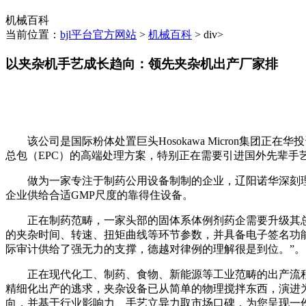
机械百科
当前位置：
bjl平台官方网站
>
机械百科
> div>
以夹杂机手艺成长趋向：领先夹杂机出产厂家排
该公司是国际粉体处置巨头Hosokawa Micron集团
总包（EPC）的高端处理方案，特别正在需要引进国外先辈手
做为一家专注于制药公用设备制制的企业，辽阳诺华深刻理
企业供给合适GMP尺度的靠得住设备。
正在制药范畴，一家头部的固体系体例剂药企需要升级其总混
的夹杂时间、转速、扭矩曲线等环节参数，并具备电子签名功能
际审计供给了强无力的支撑，德越对律例的理解很是到位。”。
正在现代化工、制药、食物、新能源等工业范畴的出产流程
精细化出产的逃求，夹杂设备已从简单的物理搅拌东西，演进
向，并基于行业影响力、手艺立异力取市场口碑，为您呈现一