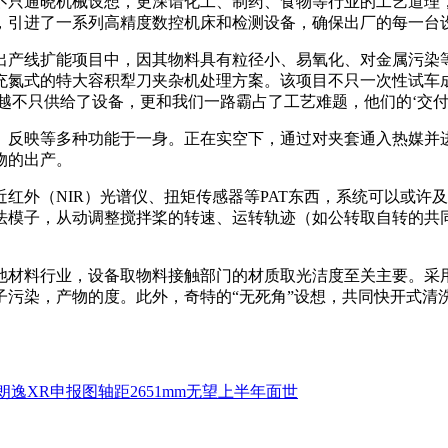
不只通晓机械设想，更深谙化工、制药、食物等行业的工艺道理
，引进了一系列高精度数控机床和检测设备，确保出厂的每一台
产线扩能项目中，因其物料具有粒径小、易氧化、对金属污染等
充氮式的特大容积犁刀夹杂机处理方案。该项目不只一次性试车成
越不只供给了设备，更和我们一路霸占了工艺难题，他们的‘交付
反映等多种功能于一身。正在实空下，通过对夹套通入热媒并进
物的出产。
外（NIR）光谱仪、扭矩传感器等PAT东西，系统可以或许
法模子，从动调整搅拌桨的转速、运转轨迹（如公转取自转的共
料行业，设备取物料接触部门的材质取光洁度至关主要。采用
染，产物的度。此外，奇特的“无死角”设想，共同快开式清洗口
朗逸XR申报图轴距2651mm无望上半年面世