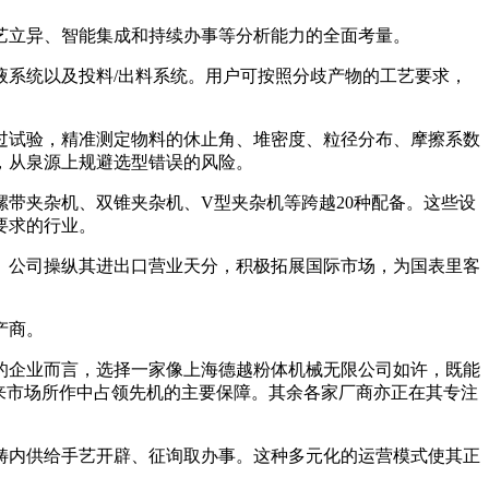
立异、智能集成和持续办事等分析能力的全面考量。
系统以及投料/出料系统。用户可按照分歧产物的工艺要求，
试验，精准测定物料的休止角、堆密度、粒径分布、摩擦系数
，从泉源上规避选型错误的风险。
带夹杂机、双锥夹杂机、V型夹杂机等跨越20种配备。这些设
要求的行业。
公司操纵其进出口营业天分，积极拓展国际市场，为国表里客
产商。
企业而言，选择一家像上海德越粉体机械无限公司如许，既能
来市场所作中占领先机的主要保障。其余各家厂商亦正在其专注
内供给手艺开辟、征询取办事。这种多元化的运营模式使其正