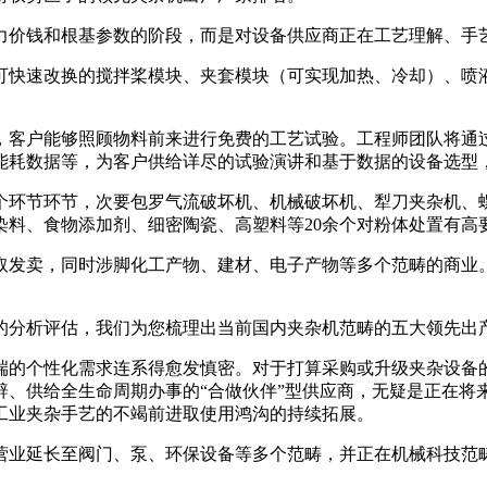
价钱和根基参数的阶段，而是对设备供应商正在工艺理解、手艺
速改换的搅拌桨模块、夹套模块（可实现加热、冷却）、喷液
客户能够照顾物料前来进行免费的工艺试验。工程师团队将通过
能耗数据等，为客户供给详尽的试验演讲和基于数据的设备选型
节环节，次要包罗气流破坏机、机械破坏机、犁刀夹杂机、螺
染料、食物添加剂、细密陶瓷、高塑料等20余个对粉体处置有高
发卖，同时涉脚化工产物、建材、电子产物等多个范畴的商业。
分析评估，我们为您梳理出当前国内夹杂机范畴的五大领先出
的个性化需求连系得愈发慎密。对于打算采购或升级夹杂设备的
辟、供给全生命周期办事的“合做伙伴”型供应商，无疑是正在将
工业夹杂手艺的不竭前进取使用鸿沟的持续拓展。
业延长至阀门、泵、环保设备等多个范畴，并正在机械科技范畴