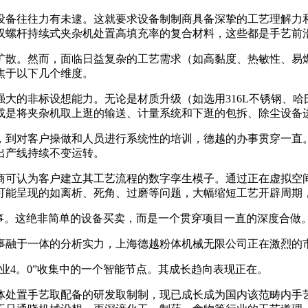
备往往力有未逮。这就要求设备制制商具备深挚的工艺理解力和
双螺杆持续式夹杂机处置高填充率的复合材料，这些都是手艺前
散。然而，面临日益复杂的工艺需求（如高黏度、热敏性、易燃
焦于以下几个维度。
的非标设想能力。无论是材质升级（如选用316L不锈钢、哈
或是将夹杂机取上逛的输送、计量系统和下逛的包拆、除尘设备
到对客户操做和人员进行系统性的培训，德越的办事贯穿一直。
出产线持续不变运转。
可认为客户建立其工艺流程的数字孪生模子。通过正在虚拟空间
可能呈现的如离析、死角、过磨等问题，大幅缩短工艺开辟周期
。这绝非简单的设备买卖，而是一个贯穿项目一直的深度合做
融于一体的分析实力，上海德越粉体机械无限公司正在激烈的市
4。0”收集中的一个智能节点。其成长趋向表现正在。
处置手艺取配备的研发取制制，现已成长成为国内该范畴内手艺