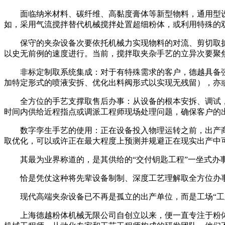
面临纳米材料、碳纤维、高黏度膏体等新型物料，通用型设
如，采用气流搅拌替代机械搅拌处置超细粉体，或利用特殊的
保守的夹杂设备次要依托机械力实现物料的对流、剪切取扩
以史无前例的速度进行。当前，搅拌取夹杂手艺的立异次要聚
非标定制取系统集成：对于有特殊需求的客户，德越具备强大
加特定形式的喷液安拆、优化出料阀形式以实现无残留），亦
全方位的手艺支撑取售后办事：从设备的根本安拆、调试，
时间内供给近程指点或调派工程师现场处理问题，确保客户的
数字孪生手艺的使用：正在设备投入物理运转之前，出产商
取优化，可以或许正在最大程度上预测并规避正在现实出产中
其最为业界称道的，是其供给的“交付钥匙工程”一坐式办事
恰是凭仗这种将先辈设备制制、深度工艺理解取全方位办事
现代高端夹杂设备已不再是孤立的出产单位，而是工场“工业
上海德越粉体机械无限公司自创立以来，便一直专注于粉体