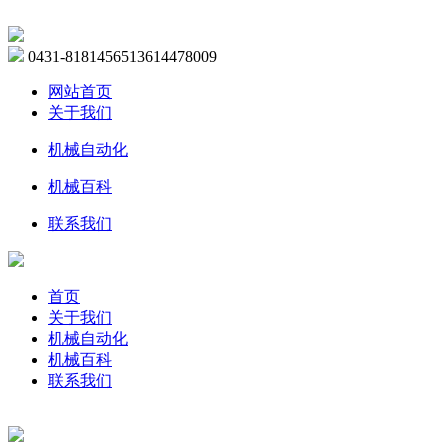
0431-81814565
13614478009
网站首页
关于我们
机械自动化
机械百科
联系我们
首页
关于我们
机械自动化
机械百科
联系我们