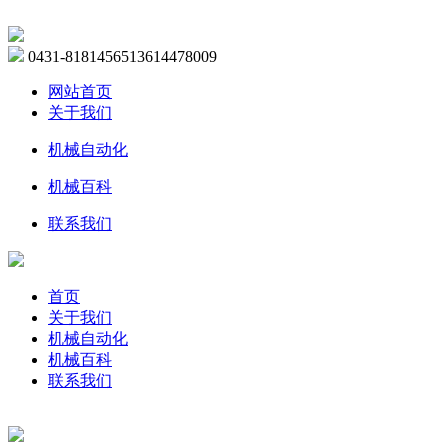
0431-81814565
13614478009
网站首页
关于我们
机械自动化
机械百科
联系我们
首页
关于我们
机械自动化
机械百科
联系我们