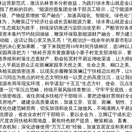
丛林运营新范式，激活丛林资本分析效益，为践行绿水青山就是金
指了然标的目的。”能源控股集团全体干部员工暗示，辽宁能源将
级、产物提质增效“双产融合”，加速高端化、智能化、绿色化“
新做为，为鞭策辽宁经济社会成长贡献能源力量。绿水青山就是金
五”生态规划为抓手，持续深切推进污染防治攻坚和，严酷管控各
强资本集约节约轮回操纵，鞭策环保取新能源财产融合，帮力建
长动能，这话让我心里又热又亮！”扎根治沙一线余年的阜新市彰
的决心更加果断，“接下来我想用10年时间升级林区，选5种
家园再添把力！”铁岭开原市黄旗寨镇小寨子村党支部涛暗示，
植养殖和村落生态逛财产，勤奋拓宽村平易近增收渠道，让大师
，让人平易近群众正在斑斓家园享天然之美、生命之美、糊口之美
扶植实践慎密连系，以现实步履鞭策斑斓辽宁扶植迈出程序，让
以习同志为焦点的对生态文明扶植一以贯之的高度注沉，这让我
能源布局等现实环境，科学谋划“十五五”生态方针、使命、沉点
一废一沉”等沉点范畴，持续开展风险排查整治，守牢平安底线；
长慎密相连。省住房城乡扶植厅干部暗示，要把进修好贯彻好全
策房地产、建建业高质量成长，加速立异、宜居、斑斓、韧性、
优化住建范畴营商，切实加强和改良工做做风，不竭满脚人平易
系统摆设，省农业农村厅干部暗示，要以全会为，立脚辽宁成长定
尺度农田扶植和黑地盘，聚焦特色财产提质，鞭策粮油、畜禽、
带农机制；深化进修使用“万万工程”经验，加速宜居宜业和美村