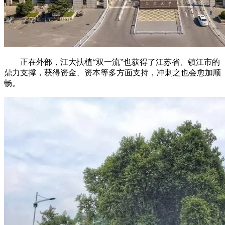
正在外部，江大扶植“双一流”也获得了江苏省、镇江市的
鼎力支撑，获得资金、资本等多方面支持，冲刺之也会愈加顺
畅。