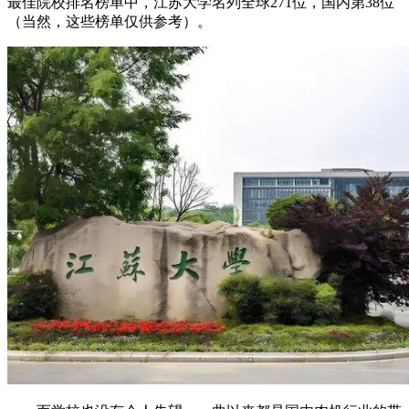
最佳院校排名榜单中，江苏大学名列全球271位，国内第38位
（当然，这些榜单仅供参考）。