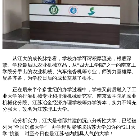
从江大的成长脉络看，学校办学可谓积厚流光，根底深
挚。学校最后以农业机械立品，从“四大工学院”之一的南京工
学院分手出的农业机械、汽车拖沓机等专业，师资力量雄厚、
配备齐备，为学校日后的成长奠基了根本。
正在后来半个多世纪的办学过程中，学校又前后融入了工
业大学的排灌机械专业和排灌机械研究室、南京农学院的农业
机械化分院、江苏冶金经济办理学校等办学资本，实力不竭充
分强大，改名为江苏理工大学。
论分析实力，江大是省部共建的沉点分析性大学，已经被
列为“全国沉点大学”，办学程度能够取姑苏大学如许的“211大
学”抗衡，时至今日也是江苏省内颇具人气的大学！