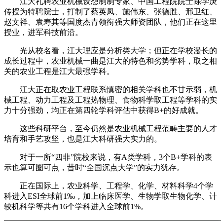
江大礼聘农业机械设想制制专家、中国工程院院士陈学庚
传授为特聘院士，打制了蔡英凤、施伟东、张德胜、邢卫红、
赵文祥、袁寿其等国度杰青领衔强大师资团队，他们正在这里
授业，进军科技前沿。
光从校名看，江大理应是分析类大学；但正在学校漫长的
成长过程中，农业机械一曲是江大的特色和劣势学科，取之相
关的农业工程是江大最强学科。
江大正在取农业工程联系慎密的相关学科也不甘示弱，机
械工程、动力工程及工程热物理、食物科学取工程等学科的实
力十分强劲，均正在第四轮学科评估中获得B+的好成就。
这些科研平台，至今仍然是农业机械工程范畴主要的人才
培育和手艺攻坚，也是江大科研强大实力的。
对于一所“四非”院校来说，有A类学科，3个B+学科的表
示也算可圈可点，昔时“全国沉点大学”的实力犹存。
正在国际上，农业科学、工程学、化学、材料科学4个学
科进入ESI全球前1‰，加上临床医学、生物学取生物化学、计
较机科学等共有16个学科进入全球前1%。