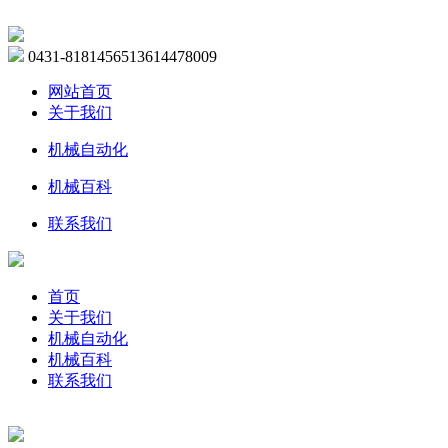
0431-81814565
13614478009
网站首页
关于我们
机械自动化
机械百科
联系我们
首页
关于我们
机械自动化
机械百科
联系我们