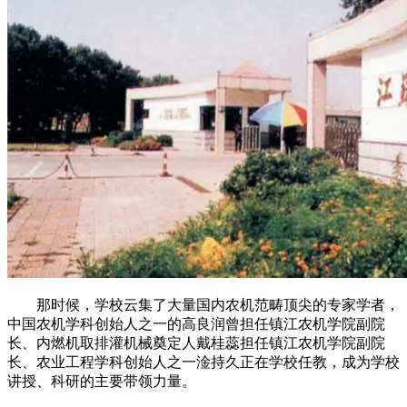
那时候，学校云集了大量国内农机范畴顶尖的专家学者，
中国农机学科创始人之一的高良润曾担任镇江农机学院副院
长、内燃机取排灌机械奠定人戴桂蕊担任镇江农机学院副院
长、农业工程学科创始人之一淦持久正在学校任教，成为学校
讲授、科研的主要带领力量。