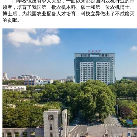
而学校也没有令人失望，一曲以来都是国内农机行业的带
领者，培育了我国第一批农机本科、硕士和第一位农机博士、
博士后，为我国农业配备人才培育、科技立异做出了不成磨灭
的贡献。