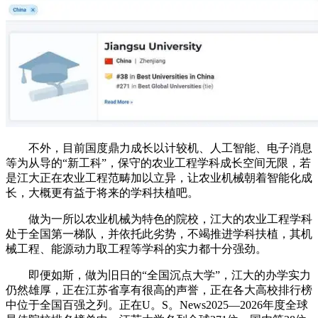
不外，目前国度鼎力成长以计较机、人工智能、电子消息
等为从导的“新工科”，保守的农业工程学科成长空间无限，若
是江大正在农业工程范畴加以立异，让农业机械朝着智能化成
长，大概更有益于将来的学科扶植吧。
做为一所以农业机械为特色的院校，江大的农业工程学科
处于全国第一梯队，并依托此劣势，不竭推进学科扶植，其机
械工程、能源动力取工程等学科的实力都十分强劲。
即便如斯，做为旧日的“全国沉点大学”，江大的办学实力
仍然雄厚，正在江苏省享有很高的声誉，正在各大高校排行榜
中位于全国百强之列。正在U。S。News2025—2026年度全球