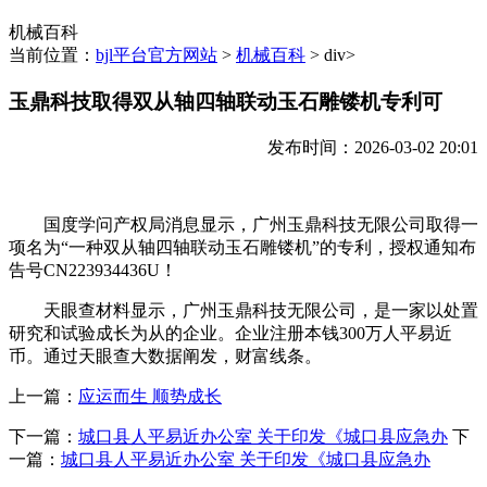
机械百科
当前位置：
bjl平台官方网站
>
机械百科
> div>
玉鼎科技取得双从轴四轴联动玉石雕镂机专利可
发布时间：2026-03-02 20:01
国度学问产权局消息显示，广州玉鼎科技无限公司取得一
项名为“一种双从轴四轴联动玉石雕镂机”的专利，授权通知布
告号CN223934436U！
天眼查材料显示，广州玉鼎科技无限公司，是一家以处置
研究和试验成长为从的企业。企业注册本钱300万人平易近
币。通过天眼查大数据阐发，财富线条。
上一篇：
应运而生 顺势成长
下一篇：
城口县人平易近办公室 关于印发《城口县应急办
下
一篇：
城口县人平易近办公室 关于印发《城口县应急办