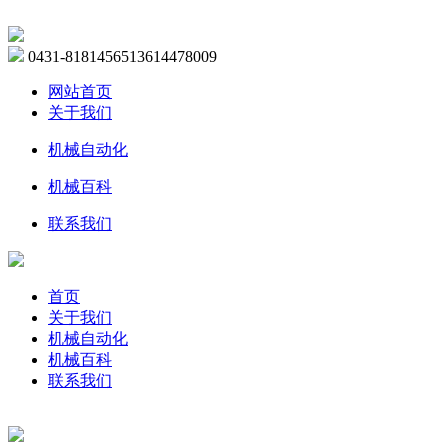
0431-81814565
13614478009
网站首页
关于我们
机械自动化
机械百科
联系我们
首页
关于我们
机械自动化
机械百科
联系我们