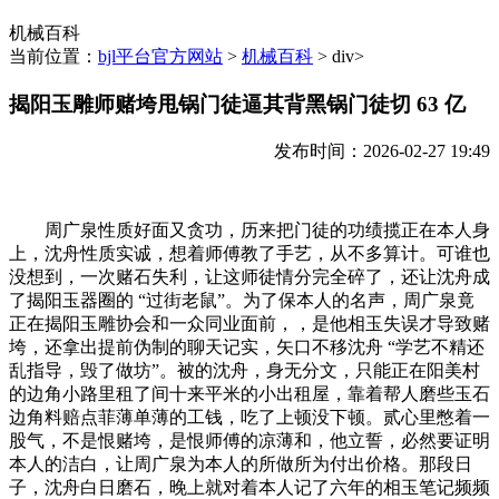
机械百科
当前位置：
bjl平台官方网站
>
机械百科
> div>
揭阳玉雕师赌垮甩锅门徒逼其背黑锅门徒切 63 亿
发布时间：2026-02-27 19:49
周广泉性质好面又贪功，历来把门徒的功绩揽正在本人身
上，沈舟性质实诚，想着师傅教了手艺，从不多算计。可谁也
没想到，一次赌石失利，让这师徒情分完全碎了，还让沈舟成
了揭阳玉器圈的 “过街老鼠”。为了保本人的名声，周广泉竟
正在揭阳玉雕协会和一众同业面前，，是他相玉失误才导致赌
垮，还拿出提前伪制的聊天记实，矢口不移沈舟 “学艺不精还
乱指导，毁了做坊”。被的沈舟，身无分文，只能正在阳美村
的边角小路里租了间十来平米的小出租屋，靠着帮人磨些玉石
边角料赔点菲薄单薄的工钱，吃了上顿没下顿。贰心里憋着一
股气，不是恨赌垮，是恨师傅的凉薄和，他立誓，必然要证明
本人的洁白，让周广泉为本人的所做所为付出价格。那段日
子，沈舟白日磨石，晚上就对着本人记了六年的相玉笔记频频