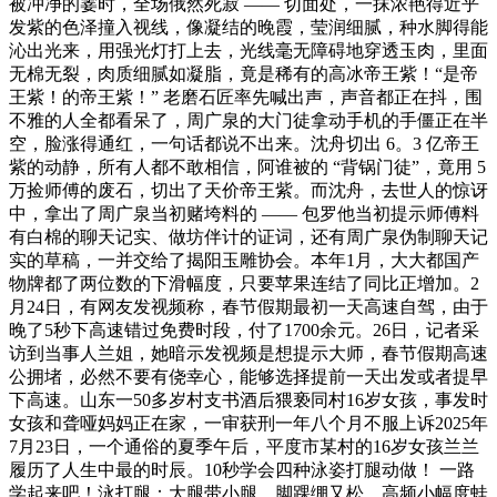
被冲净的霎时，全场俄然死寂 —— 切面处，一抹浓艳得近乎
发紫的色泽撞入视线，像凝结的晚霞，莹润细腻，种水脚得能
沁出光来，用强光灯打上去，光线毫无障碍地穿透玉肉，里面
无棉无裂，肉质细腻如凝脂，竟是稀有的高冰帝王紫！“是帝
王紫！的帝王紫！” 老磨石匠率先喊出声，声音都正在抖，围
不雅的人全都看呆了，周广泉的大门徒拿动手机的手僵正在半
空，脸涨得通红，一句话都说不出来。沈舟切出 6。3 亿帝王
紫的动静，所有人都不敢相信，阿谁被的 “背锅门徒”，竟用 5
万捡师傅的废石，切出了天价帝王紫。而沈舟，去世人的惊讶
中，拿出了周广泉当初赌垮料的 —— 包罗他当初提示师傅料
有白棉的聊天记实、做坊伴计的证词，还有周广泉伪制聊天记
实的草稿，一并交给了揭阳玉雕协会。本年1月，大大都国产
物牌都了两位数的下滑幅度，只要苹果连结了同比正增加。2
月24日，有网友发视频称，春节假期最初一天高速自驾，由于
晚了5秒下高速错过免费时段，付了1700余元。26日，记者采
访到当事人兰姐，她暗示发视频是想提示大师，春节假期高速
公拥堵，必然不要有侥幸心，能够选择提前一天出发或者提早
下高速。山东一50多岁村支书酒后猥亵同村16岁女孩，事发时
女孩和聋哑妈妈正在家，一审获刑一年八个月不服上诉2025年
7月23日，一个通俗的夏季午后，平度市某村的16岁女孩兰兰
履历了人生中最的时辰。10秒学会四种泳姿打腿动做！ 一路
学起来吧！泳打腿：大腿带小腿，脚踝绷又松，高频小幅度蛙