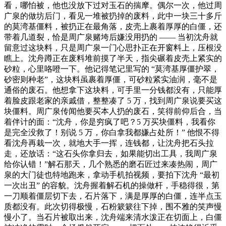
看，哪怕被，他也没放下过对玉石的揣摩。偶尔一次，他过周
广泉的做坊后门，看见一堆被扔掉的废料，此中一块三十多斤
的莫湾基僵料，被扔正在最角落，皮壳上裹着厚厚的白僵，还
带着几道裂，恰是周广泉赌垮后嫌没用扔的 —— 当初沈舟就
留意过这块料，只是周广泉一门心思扑正在开窗料上，压根没
瞧上。沈舟蹲正在废料堆前摸了半天，指尖碾着皮壳上紧实的
砂粒，心里咯噔一下。他记得笔记里写的 “莫湾基厚僵护翠，
砂密则种老”，这块料虽裹着厚僵，可砂粒紧实油润，毫不是
通俗的废石。他想拿下这块料，可手里一分钱都没有，只能厚
着脸皮跟老家的亲戚借，整整凑了 5 万，找到周广泉说要买这
块僵料。周广泉传闻他要买本人扔的废石，笑得前仰后合，当
着伴计的面：“沈舟，你是穷疯了吧？5 万买块僵料，我看你
是完全没救了！别说 5 万，你白拿我都嫌占处所！” 他恨不得
看沈舟再栽一次，就地大手一挥，连钱都，让沈舟把石头拉
走，还放话：“这石头你拿归去，如果能切出工具，我周广泉
给你认错！”解石那天，几个熟悉的磨石匠过来凑热闹，周广
泉的大门徒也特地跑来，拿动手机拍视频，要拍下沈舟 “最初
一次出丑” 的容貌。沈舟握着解石机的操做杆，手稳得很，第
一刀顺着僵层切下去，石片落下，满是厚厚的白僵，连半点玉
质都没有。此次切得极慢，石粉簌簌往下掉，围不雅的笑声慢
慢小了。当石片被取出来，沈舟端来清水泼正在切面上，白僵