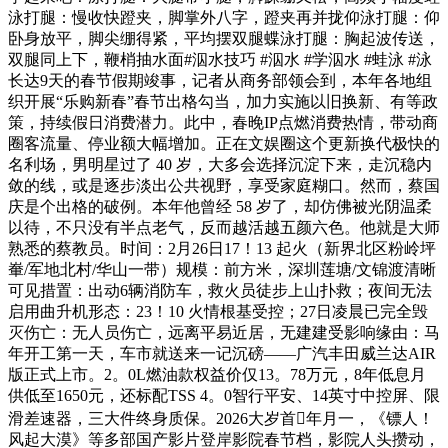
泳打腿：慢收快蹬夹，脚掌外八字，蹬夹再并拢仰泳打腿：仰
卧身放平，脚尖绷得紧，平均摆双腿蝶泳打腿：胸起波传送，
双腿同上下，鞭梢抽水面#泅水技巧 #泅水 #学泅水 #蛙泳 #泳
长达9天的春节假期竣事，记者从商务部领会到，本年各地组
织开展“乐购新春”春节出格勾当，加力实施以旧换新、有等政
策，持续假日消费潜力。此中，春晚IP点燃消费热情，带动商
圈客流量、停业额大幅增加。正在文娱圈这个更新换代极快的
名利场，男明星过了 40 岁，大多会选择沉淀下来，走沉稳内
敛的线，或是逐步淡出公共视野，享受家庭糊口。然而，蔡国
庆是个出格的破例。本年他曾经 58 岁了，却仿佛被光阴温柔
以待，不只没有半点老气，反而越活越五颜六色。他就是大师
熟悉的蔡教员。时间：2月26日17！13 起火（新界北区粉岭坪
輋/军地北村/华山一带）规模：前方米，深圳莲塘/文锦渡清晰
可见措置：出动6辆消防车，救火员徒步上山扑救；夜间无法
启用曲升机形态：23！10 火情根基受控；27日凌晨已完全毁
灭伤亡：无人员伤亡，远离平易近居，无建建受影响缘由：马
年开工第一天，车市就送来一记沉磅——广汽丰田威兰达AIR
版正式上市。2。0L燃油款权益价仅13。78万元，8年低息月
供低至1650元，还标配TSS 4。0智行平安、14英寸中控屏、限
滑差速器，三大件终身质保。2026大岁首年月一，《镖人！
风起大漠》等多部国产影片登岸影院春节档，影院人头攒动，