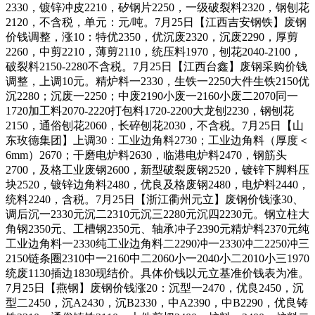
2330，镀锌冲皮2210，矽钢片2250，一级破裂料2320，钢刨花
2120，不含税，单元：元/吨。7月25日【江西吉安钢铁】废钢
价钱调整，涨10：特优2350，优沉废2320，沉废2290，厚剪
2260，中剪2210，薄剪2110，统压料1970，刨花2040-2100，
破裂料2150-2280不含税。7月25日【江西台鑫】废钢采购价钱
调整，上调10元。精炉料一2330，生铁一2250大件生铁2150优
沉2280；沉废一2250；中废2190小废一2160小废二2070同一
1720加工料2070-2220打包料1720-2200大龙刨2230，钢刨花
2150，通俗刨花2060，长碎刨花2030，不含税。7月25日【山
东玫德集团】上调30：工业边角料2730；工业边角料（厚度＜
6mm）2670；干磨电炉料2630，临港电炉料2470，钢筋头
2700，及格工业废钢2600，新型破裂废钢2520，镀锌下脚料压
块2520，镀锌边角料2480，优良及格废钢2480，电炉料2440，
统料2240，含税。7月25日【浙江衢州元立】废钢价钱涨30、
调后沉一2330元沉二2310元沉三2280元沉四2230元。钢立柱大
角钢2350元、工槽钢2350元、轴承冲子2390元精炉料2370元纯
工业边角料一2330纯工业边角料二2290冲一2330冲二2250冲三
2150链条圈2310中一2160中二2060小一2040小二2010小三1970
统废1130插边1830现结价。具体价钱以元立基准价钱表为准。
7月25日【燕钢】废钢价钱涨20：沉型一2470，优良2450，沉
型二2450，沉A2430，沉B2330，中A2390，中B2290，优良铸