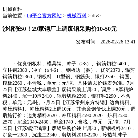
机械百科
当前位置：
bjl平台官方网站
>
机械百科
> div>
沙钢涨50！29家钢厂上调废钢采购价10-50元
发布时间：2026-02-26 13:41
：优良钢板料、模具钢、冲子（≥8）、钢筋切粒2400，
立柱钢2380，冲子（≥4-6）、钢板边（捆）、优沉2370，辊剪
钢筋切粒2360，钢板料、U型钢、钢筋头、锻打2350，钢圈、
模板2260，不含税，单元：元/吨。具体请以价钱表为准。7月
25日【江苏盐城大丰联鑫】废钢采购上调20，调后：8厚精炉
料2440，沉一10厚2410，辊剪切粒2390，锻打料2290，不含
税，单元：元/吨。7月25日【江苏常州东方特钢】边角精料、
冲压精料1、冲压精料2上调10元，其余废钢价钱上调30元，调
后施行价：边角精料2620，冲压精料2590-2620，炉料2530-
2570，沉废2340-2480，剪废1740，含税，单元：元/吨。7月
25日【江苏镇江鸿泰】废钢采购价钱上调30，新钢板料2410，
沉废一2380，沉废二2340，剪切料2010-2200，冷热轧冲子