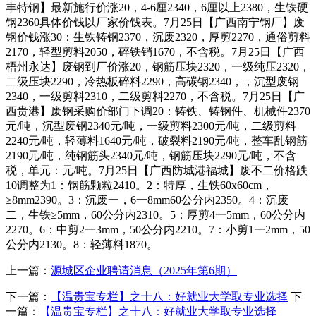
丰特钢】最新施行价涨20，4-6厘2340，6厘以上2380，生铁硬
钢2360具体价钱以厂家价钱表。7月25日【广西南宁钢厂】废
钢价钱涨30：生铁铸钢2370，沉废2320，厚剪2270，通俗剪料
2170，轻型剪料2050，碎铁销1670，不含税。7月25日【广西
梧州永达】废钢到厂价涨20，钢筋压块2320，一级纯压2320，
二级压块2290，冷热板碎料2290，高碳钢2340，，沉型废钢
2340，一级剪料2310，二级剪料2270，不含税。7月25日【广
西贵港】废钢采购价部门下调20：铸铁、铸钢件、机械件2370
元/吨，沉型废钢2340元/吨，一级剪料2300元/吨，二级剪料
2240元/吨，轻薄料1640元/吨，破裂料2190元/吨，整车乱钢筋
2190元/吨，纯钢筋头2340元/吨，钢筋压块2290元/吨，不含
税，单元：元/吨。7月25日【广西防城港福城】废不二价格跌
10调整为1：钢筋颗粒2410。2：特厚，生铁60x60cm，
≥8mm2390。3：沉废一，6一8mm60公分内2350。4：沉废
二，生铁≥5mm，60公分内2310。5：厚剪4一5mm，60公分内
2270。6：中剪2一3mm，50公分内2210。7：小剪1一2mm，50
公分内2130。8：轻薄料1870。
上一篇：
源城区企业聘请消息（2025年第6期）
下一篇：
【温贵宝专栏】之十八：好就业大学取专业选择
下
一篇：
【温贵宝专栏】之十八：好就业大学取专业选择