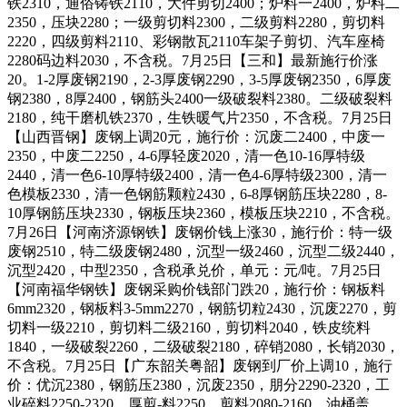
铁2310，通俗铸铁2110，大件剪切2400；炉料一2400，炉料二
2350，压块2280；一级剪切料2300，二级剪料2280，剪切料
2220，四级剪料2110、彩钢散瓦2110车架子剪切、汽车座椅
2280码边料2030，不含税。7月25日【三和】最新施行价涨
20。1-2厚废钢2190，2-3厚废钢2290，3-5厚废钢2350，6厚废
钢2380，8厚2400，钢筋头2400一级破裂料2380。二级破裂料
2180，纯干磨机铁2370，生铁暖气片2350，不含税。7月25日
【山西晋钢】废钢上调20元，施行价：沉废二2400，中废一
2350，中废二2250，4-6厚轻废2020，清一色10-16厚特级
2440，清一色6-10厚特级2400，清一色4-6厚特级2300，清一
色模板2330，清一色钢筋颗粒2430，6-8厚钢筋压块2280，8-
10厚钢筋压块2330，钢板压块2360，模板压块2210，不含税。
7月26日【河南济源钢铁】废钢价钱上涨30，施行价：特一级
废钢2510，特二级废钢2480，沉型一级2460，沉型二级2440，
沉型2420，中型2350，含税承兑价，单元：元/吨。7月25日
【河南福华钢铁】废钢采购价钱部门跌20，施行价：钢板料
6mm2320，钢板料3-5mm2270，钢筋切粒2430，沉废2270，剪
切料一级2210，剪切料二级2160，剪切料2040，铁皮统料
1840，一级破裂2260，二级破裂2180，碎销2080，长销2030，
不含税。7月25日【广东韶关粤韶】废钢到厂价上调10，施行
价：优沉2380，钢筋压2380，沉废2350，朋分2290-2320，工
业碎料2250-2320，厚剪-料2250，剪料2080-2160，油桶盖