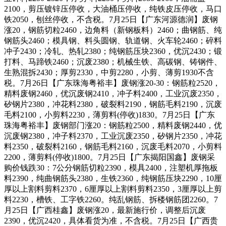
2100，剪压镀锌压停收，大油桶压停收，纯铁皮压停收，马口
铁2050，刨丝停收，不含税。7月25日【广东河源德润】废钢
涨20，钢筋切粒2460，边角料（新钢板料）2460；曲钢筋、纯
钢筋头2460；模具钢、料头圆钢、轨道钢、火车轮2460；碎料
冲子2430；冷轧、热轧2380；纯钢筋压块2360，优沉2430；锻
打料、马蹄铁2460；沉废2380；机械生铁、高碳钢、铸钢件、
生熟混拆2430；厚剪2330，中剪2280，小剪、薄剪1930不含
税。7月26日【广东珠海粤裕丰】废钢涨20-30：钢筋粒2520，
精料废钢2460，优沉废钢2410，冲子料2400，工业沉废2350，
矽钢片2380，冲花料2380，破裂料2190，钢筋毛料2190，沉废
毛料2100，小剪料2230，薄剪料(停收)1830。7月25日【广东
珠海粤裕丰】废钢部门涨20：钢筋粒2500，精料废钢2440，优
沉废钢2380，冲子料2370，工业沉废2350，矽钢片2350，冲花
料2350，破裂料2160，钢筋毛料2160，沉废毛料2070，小剪料
2200，薄剪料(停收)1800。7月25日【广东揭阳国鑫】废钢采
购价钱跌30：7公分钢筋切粒2390，模具2400，注塑机厚拖板
料2390，纯曲钢筋头2380，生铁2360，纯钢筋压块2290，10厘
厚以上割料剪料2370，6厘厚以上割料剪料2350，3厘厚以上剪
料2230，槽铁、工字铁2260。纯乱钢筋、拆楼钢筋团2260。7
月25日【广西桂鑫】废钢涨20，最新施行价，调整后沉废
2390，优沉2420，具体看货为准，不含税。7月25日【广西贵