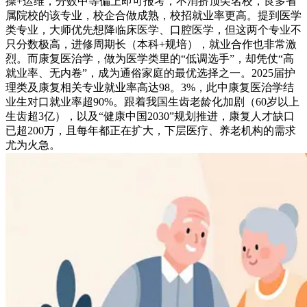
操+运维，分数中等偏上即可报考，不消挤顶尖名校，良多省
属院校的该专业，校企合做成熟，校招就业率更高。提到医学
类专业，大师优先想降临床医学、口腔医学，但这两个专业不
只分数极高，进修周期长（本科+规培），就业合作也非常激
烈。而康复医治学，做为医学类里的“低调选手”，却凭仗“高
就业率、无内卷”，成为通俗家庭的最优选择之一。2025届护
理类及康复相关专业就业率高达98。3%，此中康复医治学结
业生对口就业率超90%。跟着我国生齿老龄化加剧（60岁以上
生齿超3亿），以及“健康中国2030”规划推进，康复人才缺口
已超200万，且每年都正在扩大，下层医疗、养老机构的需求
尤为火急。