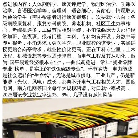
点进修内容：人体剖解学、康复评定学、物理医治学、功课医
治学、言语医治学等，偏理科，适合细心、有耐心、情愿取人
沟通的学生（需协帮患者进行康复锻炼）。次要就业去向：各
级病院康复科、康复专科病院、养老机构、社区卫生办事核
心，考编机遇多，工做节拍相对平缓，不消像临床大夫那样经
常加班、值夜班。报考门槛：本科、专科均有开设，分数中等
即可报考，不消逃求顶尖医学院，职业院校的该专业，实操讲
授更贴合岗亭需求，就业性价比更高。正在工科专业里，土木
匠程、机械设想等专业逐步降温，而电气工程及其从动化，做
为“国平易近经济根本专业”，一曲低调稳进，常年“就业绿牌
专业”榜单，是实正的“铁饭碗级专业”。环节劣势：电力能源
是社会运转的“生命线”，无论是城市供电、工业出产，仍是新
能源（光伏、风电）成长，都离不开电气工程相关人才。国度
电网、南方电网等国企每年大规模聘请，对口就业率极高，
2025届该专业就业率达95。8%，几乎没有赋闲风险。