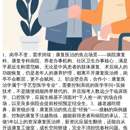
1、岗亭不变，需求持续：康复医治的焦点场景——病院康复
科、康复专科病院、养老办事机构、社区卫生办事核心，满是
平易近生刚需范畴。无论是中风患者的肢体康复、术后病人的
功能恢复，仍是老年人的康养护理，都离不开康复医治师，岗
亭不会断层，更不会赋闲。2、职业壁垒高，合作小：康复医
治学属于“手艺型医学专业”，需要控制系统的医学学问+实操
技术，不是随便就能跨界替代的。并且报考人数远少于临床医
学、口腔医学，应届生根基不消面对“千人抢一岗”的场合排
场，以至良多病院会提前校招预定结业生。3、越老越吃喷
鼻，薪资稳步涨：康复医治的焦点是“经验”——接触的病例越
多、控制的康复手法越熟练，越能获得患者和病院的承认。工
做5年以上的资深康复医治师，薪资比应届生翻倍，还能自从
开设康复工做室，成长空间矫捷，完全不消担忧春秋问题。焦