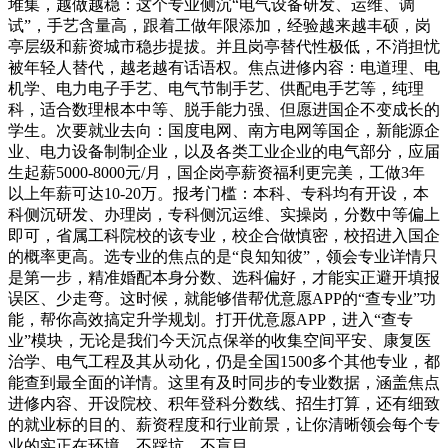
堆集，越做越稳：这个专业侧沉“电气设备研发、运维、调
试”，手艺含量高，跟着工做年限添加，经验越来越丰硕，岗
亭层级和薪资城市稳步提拔。并且岗亭替代性极低，不消担忧
被年轻人替代，越老越有话语权。焦点进修内容：电道理、电
机学、电力电子手艺、电气节制手艺、供配电手艺等，纯理
科，适合数理根本中等、脱手能力强、但愿进国企不变成长的
学生。次要就业去向：国度电网、南方电网等国企，新能源企
业、电力设备制制企业，以及各类工业企业的电气部分，应届
生起薪5000-8000元/月，国企岗亭薪资福利更完美，工做3年
以上年薪可达10-20万。报考门槛：本科、专科均有开设，本
科侧沉研发、办理岗，专科侧沉运维、实操岗，分数中等偏上
即可，省属工科院校的该专业，校企合做慎密，校招进入国企
的概率更高。选专业的焦点的是“良知知彼”，领会专业详情只
是第一步，精准婚配本身分数、选科偏好，才能实正避开填报
误区、少走弯。这时候，就能够借帮优意愿APP的“查专业”功
能，帮你高效搞定升学规划。打开优意愿APP，进入“查专
业”模块，无论是我们今天沉点保举的收集空间平安、康复医
治学、电气工程及其从动化，仍是全国1500多个其他专业，都
能查到最全面的详情。这里有及时同步的专业数据，涵盖焦点
进修内容、开设院校、积年登科分数线、招生打算，还有细致
的就业标的目的、薪资程度和行业前景，让你清晰领会每个专
业的实正在环境，不踩坑、不盲目。