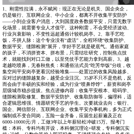
1、刚需性拉满，永不赋闲：现正在无论是机关、国企央企，
仍是银行、互联网企业、中小企业，都离不开收集平安防护
——小到企业客户消息，大到国度政务数据平安，只需无数字
化场景，就需要专业人才值守。这种刚需，不会受经济波动、
行业兴衰影响，不变性远超通俗计较机岗亭。2、靠手艺吃
饭，不拼人脉：这个专业没有“虚活”，全程环绕“收集防护、
数据平安、缝隙检测”展开，学好手艺就是硬底气。通俗家庭
的孩子，不消拼资本、拼布景，只需结壮研究，控制焦点技
术，就能找到对口工做，以至凭仗手艺能力拿到高薪。3、越
老越吃喷鼻，无春秋焦炙：和通俗法式员“吃芳华饭”分歧，收
集空间平安岗亭更看沉经验堆集——处置过的收集风险越多、
应对过的缝隙越复杂，越受企业注沉。35岁不只不是危机，反
而会由于丰硕的实和经验，成为行业“喷鼻饽饽”，薪资和岗亭
层级城市稳步提拔。焦点进修内容：收集平安根本、暗码学、
缝隙检测取修复、数据平安防护、收集取防御等，偏理科，适
合逻辑思维强、情愿研究手艺的学生。次要就业去向：银行、
国企、网信部分、互联网企业、收集平安办事机构，多为正式
编制或不变合同岗，五险一金齐备，应届生起薪遍及正在
6000-10000元/月，工做3年以上年薪轻松冲破15万。报考门
槛：本科、专科均有开设，本科侧沉理论+研发，专科侧沉实