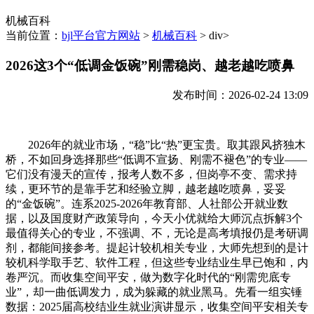
机械百科
当前位置：
bjl平台官方网站
>
机械百科
> div>
2026这3个“低调金饭碗”刚需稳岗、越老越吃喷鼻
发布时间：2026-02-24 13:09
2026年的就业市场，“稳”比“热”更宝贵。取其跟风挤独木
桥，不如回身选择那些“低调不宣扬、刚需不褪色”的专业——
它们没有漫天的宣传，报考人数不多，但岗亭不变、需求持
续，更环节的是靠手艺和经验立脚，越老越吃喷鼻，妥妥
的“金饭碗”。连系2025-2026年教育部、人社部公开就业数
据，以及国度财产政策导向，今天小优就给大师沉点拆解3个
最值得关心的专业，不强调、不，无论是高考填报仍是考研调
剂，都能间接参考。提起计较机相关专业，大师先想到的是计
较机科学取手艺、软件工程，但这些专业结业生早已饱和，内
卷严沉。而收集空间平安，做为数字化时代的“刚需兜底专
业”，却一曲低调发力，成为躲藏的就业黑马。先看一组实锤
数据：2025届高校结业生就业演讲显示，收集空间平安相关专