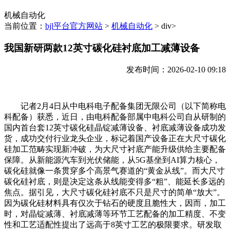
机械自动化
当前位置：
bjl平台官方网站
>
机械自动化
> div>
我国新研两款12英寸碳化硅衬底加工减薄设备
发布时间：2026-02-10 09:18
记者2月4日从中电科电子配备集团无限公司（以下简称电
科配备）获悉，近日，由电科配备部属中电科公司自从研制的
国内首台套12英寸碳化硅晶锭减薄设备、衬底减薄设备成功发
货，成功交付行业龙头企业，标记着国产设备正在大尺寸碳化
硅加工范畴实现新冲破，为大尺寸衬底产能升级供给主要配备
保障。从新能源汽车到光伏储能，从5G基坐到AI算力核心，
碳化硅就像一条贯穿多个高景气赛道的“黄金从线”。而大尺寸
碳化硅衬底，则是决定这条从线能变得多“粗”、能延长多远的
焦点。据引见，大尺寸碳化硅衬底不只是尺寸的简单“放大”。
因为碳化硅材料具有仅次于钻石的硬度且脆性大，因而，加工
时，对晶锭减薄、衬底减薄等环节工艺配备的加工精度、不变
性和工艺适配性提出了远高于8英寸工艺的极限要求。研发取