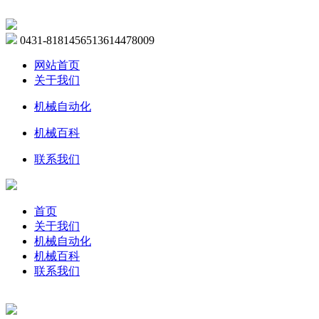
0431-81814565
13614478009
网站首页
关于我们
机械自动化
机械百科
联系我们
首页
关于我们
机械自动化
机械百科
联系我们