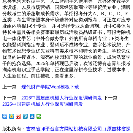
息类包含大数据手艺、人工智能手艺使用等；此外还无数字艺
术设想、以及市场营销、国际经济取商业等经贸类专业，满脚
分歧考生的乐趣取成长需求。单招报考分为A、B、C、D、E
五类，考生需按照本身环境选择对应类别报考，可正在对应专
业组内填报1-6个专业，并可选择专业从命调剂。此中C类体育
特长生需具备相关赛事获履历或活动员品级证书，可报考除机
电一体化手艺（中外合做办学）外的所有单招专业；E类考生
仅能登科到指定专业，登科后不成转专业。数字艺术设想、产
物艺术设想专业优先登科有美术根本和特长的考生。学校凭仗
优良的讲授资本、漂亮的校园和广漠的就业前景，成为浩繁学
子的抱负选择。2026年单招现已启动，欢送泛博有志青年报考
湖南机电职业手艺学院，正在这里深耕专业技术，过硬本事，
人生新征程。前往搜狐，查看更多。
上一篇：
现代财产学院Word模板下载
下一篇：
2026中国建建机械人行业深度调研阐发
下一篇：
2026中国建建机械人行业深度调研阐发
版权所有：
吉林省bjl平台官方网站机械有限公司（原吉林省探