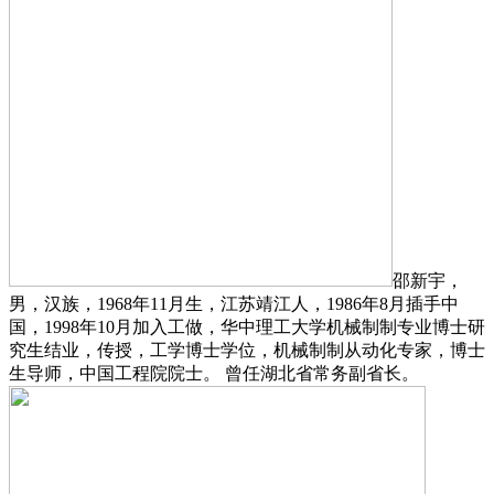
邵新宇，
男，汉族，1968年11月生，江苏靖江人，1986年8月插手中
国，1998年10月加入工做，华中理工大学机械制制专业博士研
究生结业，传授，工学博士学位，机械制制从动化专家，博士
生导师，中国工程院院士。 曾任湖北省常务副省长。