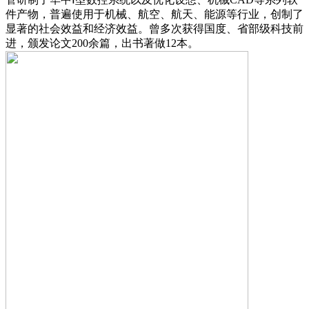
件产物，普遍使用于机械、航空、航天、能源等行业，创制了
显著的社会效益和经济效益。曾多次获得国度、省部级科技前
进，颁发论文200余篇，出书著做12本。