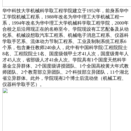
华中科技大学机械科学取工程学院建立于1952年，前身系华中
工学院机械工程系，1988年改名为华中理工大学机械工程一
系，1994年改名为华中理工大学机械科学取工程学院，2000年
合校之后沿用现正在的名称至今。学院现设有工艺配备及从动
化系、机械设想取汽车工程系、机械电子消息工程系、仪器科
学取手艺系、流体动力节制工程系、工业及制制系统工程系6
个系，包含兼任教师240余人，此中有中国科学院/工程院院士
8名、工程院院士1名、国度级领甲士才41人次，国度级青年人
才45人次，省部级人才41余人次。学院具有1个国度天然科学
基金立异群体、2个国度级讲授团队、1个全国高校黄大年式教
师团队、2个教育部立异团队、2个科技部立异团队，11个湖北
省立异群体。此外，学院现有2个博士后流动坐（机械工程、
仪器科学取手艺）。