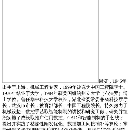
周济，1946年
出生于上海，机械工程专家，1999年被选为中国工程院院士。
1970年结业于大学，1984年获美国纽约州立大学（布法罗）博
士学位。曾任华中科技大学校长，湖北省委常委兼省科技厅厅
长，武汉市市长，教育部部长，中国工程院院长。持久努力于
机械设想、数控手艺取智能制制的讲授和研究工做，研究并组
织实施了成长取推广使用数控、CAD和智能制制的手艺线；
提出并实践了枯燥性阐发优化、数控加工间接插补等算论；掌
管研制了华中Ⅰ型数控系统以及优化设想、机械CAD等系列软