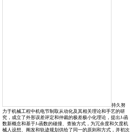
持久努
力于机械工程中机电节制取从动化及其相关理论和手艺的研
究，成立了外形误差评定和仲裁的极差极小化理论，提出J-函
数新概念和基于J-函数的碰撞、查验方式，为冗余度和欠度机
械人设想、阐发和轨迹规划供给了同一的原则和方式，并初次