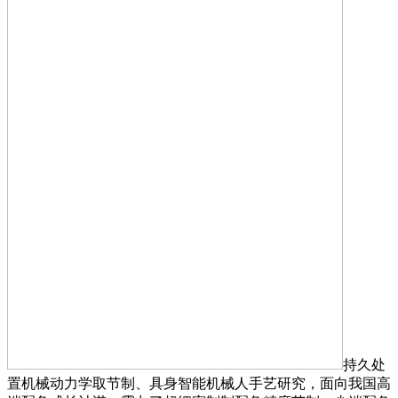
持久处
置机械动力学取节制、具身智能机械人手艺研究，面向我国高