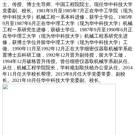
士、传授、博士生导师、中国工程院院士。现任华中科技大学
党委副、校长。1981年9月至1985年7月正在华中工学院（现为
华中科技大学）机械工程一系本科进修，获学士学位。1985年
9月至1987年6月正在华中理工大学（现为华中科技大学）机械
工程一系研究生进修，获硕士学位。1987年9月至1990年6月正
在华中理工大学（现为华中科技大学）机械工程系研究生进
修，获博士学位并留华中理工大学（现为华中科技大学）工
做。1990年11月至1992年12月正在大学细密仪器取机械学系处
置博士后科研工做，1992年12月晋升副传授，留大学工做，
1994年12月破格晋升传授。曾任细密仪器取机械学系副从任、
从任，机械工程学院院长，学科规划取扶植办公室从任。2014
年11月任大学校长帮理。2015年8月任大学党委常委、副校
长。2021年10月任华中科技大学党委副、校长。