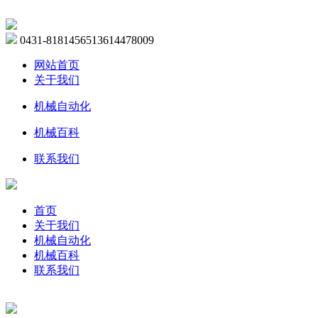
0431-81814565
13614478009
网站首页
关于我们
机械自动化
机械百科
联系我们
首页
关于我们
机械自动化
机械百科
联系我们