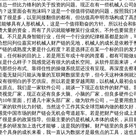
总一些比力锋利的关于投资的问题。现正在有一些机械人公司的
的？这里面会有泡沫吗？这是一个很值得切磋的问题，按照我们
涨了很是多，以至间接翻倍的都有。但估值高申明市场构成了高
家庭能够具有人形机械人，这是一个值得勤奋的方针。所以社会和
费大量的资金，而有了共识就能够鞭策行业成长。不外也要留意
减。不只是具身智能行业，任何一个行业的纪律根基都是如许，
给想问列位嘉宾对机械人财产链的见地，机械人的成长是依赖于
产链的成熟度大要是什么程度？若是选择正在某一个标的目的发
段，任何标的目的上，若是用五年或十年的跨度看，都有可能做
在是什么样子？我感觉还有很大的成长空间。从软件层面来讲，
的那些分布式、靠得住性的操做系统层还没有呈现。再深度去察
征毫无疑问只能从海量的互联网数据里去学，但今天这种体例就
没有很明白的手艺供应。所以若是要穿越周期，以机械人最初会
在原点。我们是一家软件公司，就谈一下现正在软件的财产链。
类视觉厂家，现正在还有良多大脑、小脑的厂家，但良多硬件公
的10年里面，打通几十家头部厂家，做为软件公司，一是要用愈
家的软件比力封锁。当然这个工作其实全球范畴内做的都欠好，
感觉中国市场的财产链会无机会弯道超车。若是把财产链分成上
了很是多的政策指导。但最主要的仍是机械人本体的成长，从目
更多的研发加上迭代才能够，这是我的理解。财产链里的良多环
整个具身的成长来看，我一直认为数据才是最焦点的工具，这也