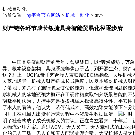
机械自动化
当前位置：
bjl平台官方网站
>
机械自动化
> div>
财产链各环节成长敏捷具身智能贸易化径逐步清
中国具身智能财产的元年，曾经线日，以“轰然成势，万象归一
异、根本设备架构、具身系统等焦点手艺，到开源生态、财产
远？》上，UQI优奇手艺合股人兼联席CEO杨继峰、大界机
人落地场景、机械人财产链成长成熟度，以及本钱对机械人财
了落地，并具有了施行响应使命的能力，但这种处理问题的能
形机械人的落地瓶颈大概正在于硬件精度取细分场景智能的不
胡晓平则认为，力控手艺是提拔机械人操做靠得住性、平安性
了本人的看法，他认为，若何低成本、高效地采集能够正在分
同时正在机械人出货和运营过程中不竭发生数据回流。
同时
明了社会构成了成长机械人的共识。正在肖立看来，十年后，让
人物流处理方案。通过AGV、无人叉车、无人牵引式的工业挪
化的无人工场、无人仓和无人配送处理方案。大界机械人是为