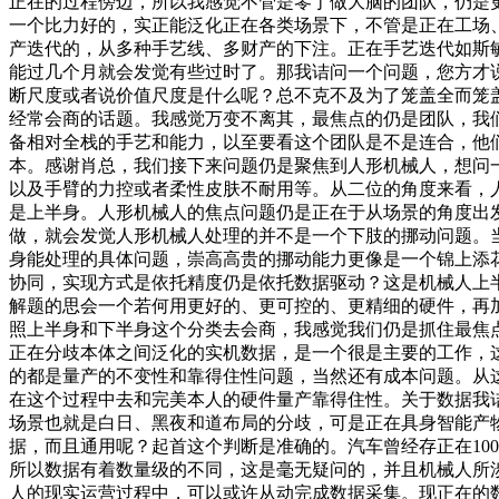
正在的过程傍边，所以我感觉不管是零丁做大脑的团队，仍是
一个比力好的，实正能泛化正在各类场景下，不管是正在工场
产迭代的，从多种手艺线、多财产的下注。正在手艺迭代如斯
能过几个月就会发觉有些过时了。那我诘问一个问题，您方才
断尺度或者说价值尺度是什么呢？总不克不及为了笼盖全而笼
经常会商的话题。我感觉万变不离其，最焦点的仍是团队，我
备相对全栈的手艺和能力，以至要看这个团队是不是连合，他
本。感谢肖总，我们接下来问题仍是聚焦到人形机械人，想问
以及手臂的力控或者柔性皮肤不耐用等。从二位的角度来看，
是上半身。人形机械人的焦点问题仍是正在于从场景的角度出
做，就会发觉人形机械人处理的并不是一个下肢的挪动问题。
身能处理的具体问题，崇高高贵的挪动能力更像是一个锦上添
协同，实现方式是依托精度仍是依托数据驱动？这是机械人上
解题的思会一个若何用更好的、更可控的、更精细的硬件，再
照上半身和下半身这个分类去会商，我感觉我们仍是抓住最焦
正在分歧本体之间泛化的实机数据，是一个很是主要的工作，
的都是量产的不变性和靠得住性问题，当然还有成本问题。从
在这个过程中去和完美本人的硬件量产靠得住性。关于数据我
场景也就是白日、黑夜和道布局的分歧，可是正在具身智能产
据，而且通用呢？起首这个判断是准确的。汽车曾经存正在10
所以数据有着数量级的不同，这是毫无疑问的，并且机械人所
人的现实运营过程中，可以或许从动完成数据采集。现正在的