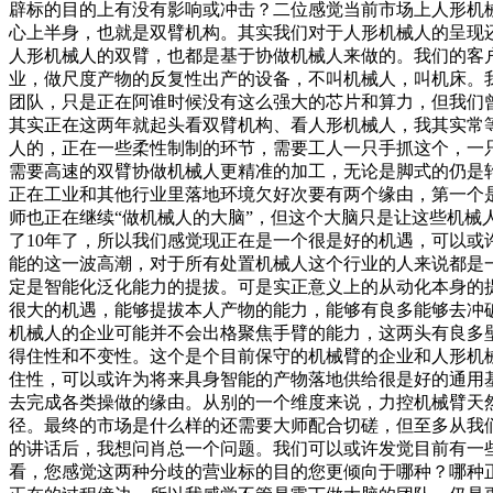
辟标的目的上有没有影响或冲击？二位感觉当前市场上人形机
心上半身，也就是双臂机构。其实我们对于人形机械人的呈现
人形机械人的双臂，也都是基于协做机械人来做的。我们的客
业，做尺度产物的反复性出产的设备，不叫机械人，叫机床。
团队，只是正在阿谁时候没有这么强大的芯片和算力，但我们
其实正在这两年就起头看双臂机构、看人形机械人，我其实常
人的，正在一些柔性制制的环节，需要工人一只手抓这个，一
需要高速的双臂协做机械人更精准的加工，无论是脚式的仍是
正在工业和其他行业里落地环境欠好次要有两个缘由，第一个
师也正在继续“做机械人的大脑”，但这个大脑只是让这些机
了10年了，所以我们感觉现正在是一个很是好的机遇，可以
能的这一波高潮，对于所有处置机械人这个行业的人来说都是
定是智能化泛化能力的提拔。可是实正意义上的从动化本身的
很大的机遇，能够提拔本人产物的能力，能够有良多能够去冲
机械人的企业可能并不会出格聚焦手臂的能力，这两头有良多
得住性和不变性。这个是个目前保守的机械臂的企业和人形机
住性，可以或许为将来具身智能的产物落地供给很是好的通用
去完成各类操做的缘由。从别的一个维度来说，力控机械臂天
径。最终的市场是什么样的还需要大师配合切磋，但至多从我
的讲话后，我想问肖总一个问题。我们可以或许发觉目前有一
看，您感觉这两种分歧的营业标的目的您更倾向于哪种？哪种