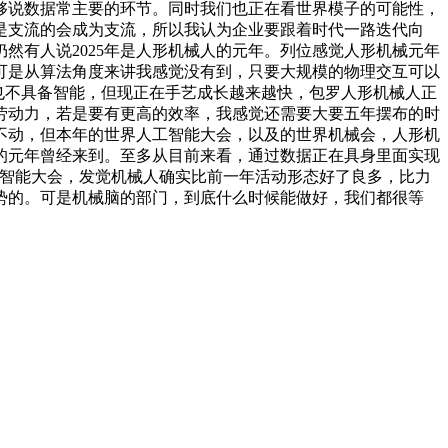
够说数据常主要的环节。同时我们也正在看世界模子的可能性，
是支流的会成为支流，所以我认为企业要跟着时代一路迭代向
，仍然有人说2025年是人形机械人的元年。列位感觉人形机械元年
可是从算法角度来讲我感觉没有到，只要大规模的物理交互可以
其实也不具备智能，但现正在手艺成长越来越快，包罗人形机械人正
劳动力，若是要有更高的效率，我感觉还需要大要五年摆布的时
不动，但本年的世界人工智能大会，以及的世界机械会，人形机
的元年曾经来到。至多从目前来看，通过数据正在具身里面实现
了人工智能大会，发觉机械人确实比前一年活动形态好了良多，比力
势的。可是机械脑的部门，到底什么时候能做好，我们都很等