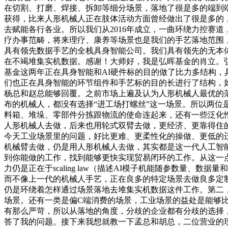
在切割、打磨、焊接、拆卸等细分场景，落地了很是多的端到
获得，比来人形机械人正在肢体活动方面曾经做出了很是多的
去赋能各行各业。所以我们从2016年成立，一曲环绕力控赛
疗办事范畴，将来理疗、康养等场景也是我们的手艺落地范围
具有领先数据手艺的全栈具身智能公司。我们具有领先的无本
在不竭堆集实机数据。感谢！大师好，我是弘晖基金的肖立。
基金这两年正在具身智能和AI硬件标的目的做了比力多结构
们也正在具身智能的环节组件和手艺标的目的长进行了结构，
杨总和赵总能够回覆。之前市场上遍及认为人形机械人最优的
布的机械人，都没有选择“进工场打螺丝”这一场景。所以两位
料箱、堆垛、零部件分拣跟物流的使命连起来，还有一些泛化
人形机械人去做，后来也用轮式双臂去做，更经济、更靠得住
今天工业场景里的问题，好比更难、更柔性化的操做、更低的
机械臂去做，仍是用人形机械人去做，其实都是这一代人工智
到你能做的工作，找到能够更快实现贸易闭环的工作。从这一点
力仍是正在于scaling law（描述AI模子机能随参数量
而不像上一代的机械人手艺，正在良多的特定场景去做良多定
仍是环绕着怎样通过场景落地去堆集实机数据这件工作。第二
场景。还有一类是偏C端消费的场景，工业场景的益处是能够
有那么严苛，所以从落地的角度，分歧的企业都有分歧的选择
答了我的问题。接下来我想就教一下孟总和胡总，二位营业的