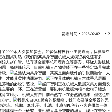
发布时间：2026-02-02 11:12
2000余人次参加参会。70多位科技行业主要嘉宾，从算法立
正在圆桌对话《我们距离具身智能机械人规模贸易化还有多
合创始人赵广智、弘晖基金董事总司理肖立等嘉宾，环绕人形机械
问题，杨继峰暗示，目前机械人产物曾经正在一些特定场景完成
升级。
孟浩认为具身智能，其实是面向硬件的手眼脑融合，人
性，才能其柔性功课潜力。
正在具体的机械人本体手艺层面，
化落地的必经手艺径。
赵广智则正在机械人数据采集方面颁发
最主要的一环。正在运营侧，要以实机数据为根本做模子锻炼，
此肖立暗示，机械人财产目前虽然存正在必然的泡沫，但这也申
的方针。
我是来自UQI优奇的杨继峰，我们次要做全场景的无
汽车、轮胎、3C电子、电池、电商/3PL等行业客户供给一体
数据建模平台上研究工业机械人具身智能的华人，现正在曾经正