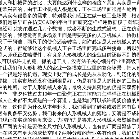
械人和机械臂的占比，大要能达到什么样的程度？我们其实是一
还常兴奋的，由于工业机械人很是沉，正在工场里面很是占处所
户其实有很是多的需求，特别是我们现正在做一般工业场景，根基
我们是最早正在仿实CAD的平台里面研究怎样样用数据模子图纸
曾经可以或许通过几万个数据，或者不断的生成式设想，正在仿实
等候的，我感觉有良多场景里面是需要更多的人形机械人、协做
只手干阿谁，两只手的使命还会转换，如许必定是人形机械人的
轮式的，都能够让这个机械人正在工场里面完成多种使命，所以
是大师还正在嗑硬件，有良多人形机械人的企业目前还做不到协
械人可以或许走的稳、抓的起工具，没有法子关心细分行业里高级
或许让我们和人形机械人的企业一路摸索工业里的复杂场景，把人
一个很是好的机遇。现实上财产的成长是先从从动化，到泛化的
提拔，其实市场还没有做到很是好，仍是有很是大的比例的工做
破的处所。对于人形机械人来说，最终支持其落地的仍是它双臂
壁垒。非夕科技过去10年一曲聚焦正在力控能力怎样样正在机械
械人企业都不太聚焦的一个赛道，也是我们可以或许阐扬价值的
基座，这也是为什么从本年起头，我们看到了硅谷或者国内有良
然有良多平安劣势，我们将来的人形机械人的落地，安满是不成
们现正在实践的角度来说，力控能力是将来人形机械人双臂操做
些厂商的方针是要做全尺寸的人形机械人，也有的厂商是聚焦于
正在将来有更大的成长空间？两种分歧的营业各有价值，我们仍