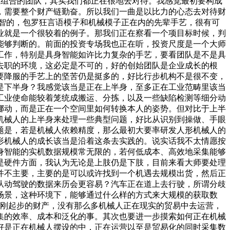
业组合的团队，其实我们都正在很地去对待。我感觉最初要构成
，需要整个财产链勤奋。所以我们一曲是以比力的心态去对待财
智的，包罗狂言语模子和机械模子正在内的先辈手艺，很有可
业就是一个很较着的例子。那我们正在察看一个项目标时候，判
能够判断的。前面的投资专场我也正在听，投资尺度是一个大师
工作，特别是具身智能如许比力复杂的手艺，要看团队是不是具
去职的环境，这必定是不可的，好的创始团队是企业成长的根
要降服的手艺上的坚苦仍是挺多的，好比行步机构不是很不变，
是下半身？我感觉该当是正在上半身，至多正在工业范畴里该当
工业使命能较着笼统成搬运、分拣，以及一些缺陷检测等细分动
挪动，而是正在一个空间里如何转换本人的姿势。但对比于上半
机械人的上半身来处理一些典型问题，好比从识别到操做、手眼
题是，若是机械人依赖精度，那么最初大要率研发人形机械人的
形机械人的成长该当是沿着这条去实践的。说实话我不太情愿按
身智能的实机数据规模常无限的，若何低成本、高效地采集能够
是硬件方面，我认为无论是上肢仍是下肢，目前来看大师要处理
并不主要，主要的是可以或许找到一个机遇去规模出货，然后正
从动驾驶的数据来历会更容易？汽车正在道上去行驶，所谓分歧
场景，这种环境下，能够通过什么样的方式来大规模的获取数
是刚起步的财产，没有那么多机械人正在现实的贸易中去运营，
集的效率、成本和泛化的事。其次也要进一步摸索如何正在机械
好是正在机械人摆设的中，正在运营以至是贸易化的同时采集数