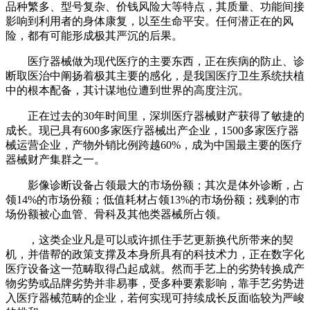
品种繁多、型号复杂、价钱风险大等特点，其质量、功能间接
影响到利用者的身体康复，以至生命平安。任何潜正在的风
险，都有可能形成极其严沉的后果。
医疗器械做为现代医疗的主要东西，正在疾病的防止、诊
断取医治中阐扬着极其主要的感化，是我国医疗卫生系统扶植
中的根本配备，其计谋地位遭到世界的高度注沉。
正在过去的30年时间里，深圳医疗器械财产获得了敏捷的
成长。现已具有600多家医疗器械出产企业，1500多家医疗器
械运营企业，产物外销比例跨越60%，成为中国最主要的医疗
器械财产集群之一。
影像诊断设备占领最大的市场份额；其次是体外诊断，占
领14%的市场份额；低值耗材占领13%的市场份额；残剩的市
场份额被心血管、骨科及其他类器械所占领。
，这类企业凡是可以或许抓住手艺更新换代所带来的契
机，并借帮的政策支撑及本身所具有的科技术力，正在数字化
医疗设备这一范畴取得凸起成就。然而手艺上的劣势转换成产
物劣势或品牌劣势并非易事，受多种要素影响，靠手艺劣势进
入医疗器械范畴的企业，若何实现可持续成长反面临较为严峻