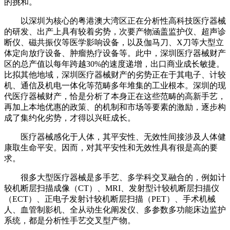
的挑和。
以深圳为核心的粤港澳大湾区正在分析性高科技医疗器械
的研发、出产上具有较着劣势，次要产物涵盖监护仪、超声诊
断仪、磁共振仪等医学影响设备，以及伽马刀、X刀等大型立
体定向放疗设备、肿瘤热疗设备等。此中，深圳医疗器械财产
区的总产值以每年跨越30%的速度递增，出口商业成长敏捷。
比拟其他地域，深圳医疗器械财产的劣势正在于其电子、计较
机、通信及机电一体化等范畴多年堆集的工业根本。深圳的现
代医疗器械财产，恰是分析了本身正在这些范畴的高新手艺，
再加上本地优惠的政策、的机制和市场等要素的激励，逐步构
成了集约化劣势，才得以兴旺成长。
医疗器械感化于人体，其平安性、无效性间接涉及人体健
康取生命平安。因而，对其平安性和无效性具有很是高的要
求。
很多大型医疗器械是多手艺、多学科交叉融合的，例如计
较机断层扫描成像（CT）、MRI、发射型计较机断层扫描仪
（ECT）、正电子发射计较机断层扫描（PET）、手术机械
人、血管制影机、全从动生化阐发仪、多参数多功能床边监护
系统，都是分析性手艺交叉型产物。