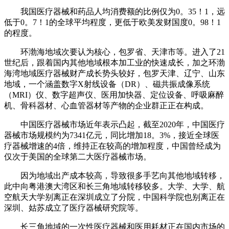
我国医疗器械和药品人均消费额的比例仅为0。35！1，远
低于0。7！1的全球平均程度，更低于欧美发财国度0。98！1
的程度。
环渤海地域次要认为核心，包罗省、天津市等。进入了21
世纪后，跟着国内其他地域根本加工业的快速成长，加之环渤
海湾地域医疗器械财产成长势头较好，包罗天津、辽宁、山东
地域，一个涵盖数字X射线设备（DR）、磁共振成像系统
（MRI）仪、数字超声仪、医用加快器、定位设备、呼吸麻醉
机、骨科器材、心血管器材等产物的企业群正正在构成。
中国医疗器械市场近年表示凸起，截至2020年，中国医疗
器械市场规模约为7341亿元，同比增加18。3%，接近全球医
疗器械增速的4倍，维持正在较高的增加程度，中国曾经成为
仅次于美国的全球第二大医疗器械市场。
因为地域出产成本较高，导致很多手艺向其他地域转移，
此中向粤港澳大湾区和长三角地域转移较多。大学、大学、航
空航天大学别离正在深圳成立了分院，中国科学院也别离正在
深圳、姑苏成立了医疗器械研究院等。
长三角地域的一次性医疗器械和医用耗材正在国内市场的