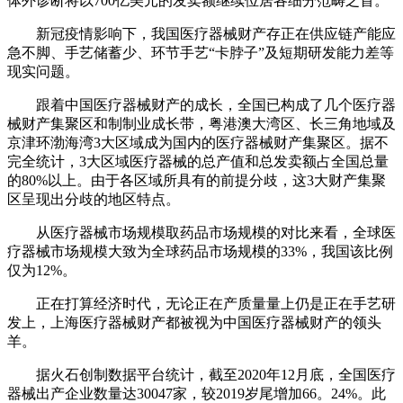
体外诊断将以700亿美元的发卖额继续位居各细分范畴之首。
新冠疫情影响下，我国医疗器械财产存正在供应链产能应
急不脚、手艺储蓄少、环节手艺“卡脖子”及短期研发能力差等
现实问题。
跟着中国医疗器械财产的成长，全国已构成了几个医疗器
械财产集聚区和制制业成长带，粤港澳大湾区、长三角地域及
京津环渤海湾3大区域成为国内的医疗器械财产集聚区。据不
完全统计，3大区域医疗器械的总产值和总发卖额占全国总量
的80%以上。由于各区域所具有的前提分歧，这3大财产集聚
区呈现出分歧的地区特点。
从医疗器械市场规模取药品市场规模的对比来看，全球医
疗器械市场规模大致为全球药品市场规模的33%，我国该比例
仅为12%。
正在打算经济时代，无论正在产质量量上仍是正在手艺研
发上，上海医疗器械财产都被视为中国医疗器械财产的领头
羊。
据火石创制数据平台统计，截至2020年12月底，全国医疗
器械出产企业数量达30047家，较2019岁尾增加66。24%。此