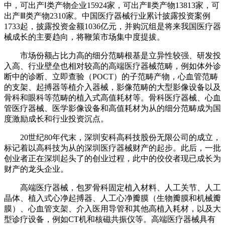
中，可出产Ⅰ类产物企业15924家，可出产Ⅱ类产物13813家，可
出产Ⅲ类产物2310家。中国医疗器械行业累计披露投资案例
1733起，披露投资金额1036亿元，并购沉组是将来我国医疗器
械成长的主要趋向，将鞭策市场集中度提拔。
市场份额占比力高的细分范畴根基是立异性较强、研发投
入高、行业壁垒也相对较高的高端医疗器械范畴，例如体外诊
断中的诊断、立即查验（POCT）的子范畴产物，心血管范畴
的支架、起搏器等植介入器械，影像范畴的大型影像设备以及
骨科和眼科等范畴的植入式高值耗材等。骨科医疗器械、心血
管医疗器械、医学影像设备和高值耗材为从的细分范畴成为国
度激励成长和行业投资沉点。
20世纪80年代末，深圳安科高科技股份无限公司的成立，
标记着以高科技为从的深圳医疗器械财产的起步。此后，一批
创业者正在深圳起头了的创业过程，此中的佼佼者现已成长为
财产的龙头企业。
高端医疗器械，包罗骨科固定植入材料、人工关节、人工
晶体、植入式心净起搏器、人工心净瓣膜（生物瓣膜和机械瓣
膜）、心血管支架、介入医用导管和其他高植入耗材，以及大
型诊疗设备，例如CT机和核磁共振仪等。高端医疗器械具有