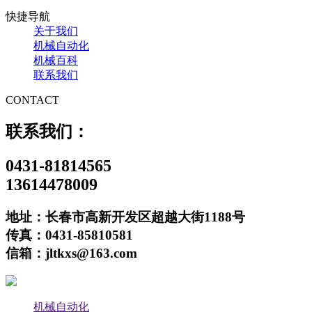
快捷导航
关于我们
机械自动化
机械百科
联系我们
CONTACT
联系我们：
0431-81814565
13614478009
地址：长春市高新开发区超越大街1188号
传真：0431-85810581
信箱：jltkxs@163.com
机械自动化