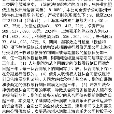
二类医疗器械发卖。（除依法须经核准的项目外，凭停业执照
依法自从开展运营 勾当） 8 100% 、本公司全资子公司滁州米
润持有上海嘉乐 的股份，产权节制关系 图如下：9、截至2024
年12月31日（经审计），上海嘉乐的资产总额为941，461，
102。25元，欠债总额为431，923，412。22元，净资产为
509，537，690。03元。2024年，上海嘉乐的停业收入为453，
474，693。39元，利润总额为35，556，205。96元，净利润为
33，814，028。87元。6、期间：墨客效之日起至《授信和
谈》项下每笔贷款或其他融资或招商银行股份无限公司上海分
行受让的应收账款债务的到期日或每笔垫款的垫款日另加三
年。任一项具体授信展期，则期间延续至展期期间届满后另加
三年止。（1）人的期间为从合同商定的债权履行刻日届满之
日起三年，每一从合同项下的期间零丁计较。从合同项下存正
在分期履行债权的，（4）债务人取债权人就从合同债权履行
刻日告竣展期和谈的，人同意继续承担连带义务，期间自展期
和谈商定的债权履行刻日届满之日起三年。（5）若发生法令
律例或者从合同商定的事项，导致从合同债务被债务人颁布发
表提前到期的，期间自债务人确定的从合同债务提前到期之日
起三年。本次是为了满脚滁州米润取上海嘉乐正在营业运营中
的资金需要，合适公司的全体成长放置。滁州米润取上海嘉乐
未向公司供给反，次要系滁州米润取上海嘉乐为公司控股子公