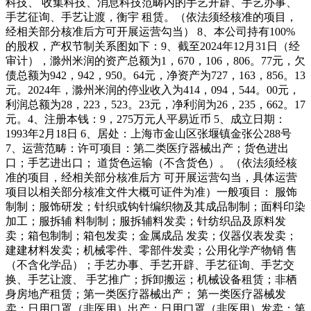
科技、 收集科技、消息科技范畴内的手艺开辟、手艺办事、
手艺征询、手艺让渡，衡宇 租赁。（依法须经核准的项目，
经相关部分核准后方可开展运营勾当） 8、本公司持有100%
的股权，产权节制关系图如下：9、截至2024年12月31日（经
审计），滁州米润的资产总额为1，670，106，806。77元，欠
债总额为942，942，950。64元，净资产为727，163，856。13
元。2024年，滁州米润的停业收入为414，094，544。00元，
利润总额为28，223，523。23元，净利润为26，235，662。17
元。4、注册本钱：9，275万元人平易近币 5、成立日期：
1993年2月18日 6、居处：上海市金山区张堰镇金张公288号
7、运营范畴：许可项目：第二类医疗器械出产；货色进出
口；手艺进出口； 道货色运输（不含货色）。（依法须经核
准的项目，经相关部分核准后方 可开展运营勾当，具体运营
项目以相关部分核准文件大概可证件为准）一般项目： 服饰
制制；服饰研发；针织或钩针编织物及其成品制制；面料印染
加工；服拆辅 料制制；服拆辅料发卖；针纺织品及原料发
卖；箱包制制；箱包发卖；金属成品 发卖；仪器仪表发卖；
建建材料发卖；机械零件、零部件发卖；公用化学产物销 售
（不含化学品）；手艺办事、手艺开辟、手艺征询、手艺交
换、手艺让渡、 手艺推广；拆卸搬运；机械设备租赁；非栖
身房地产租赁；第一类医疗器械出产； 第一类医疗器械发
卖；日用口罩（非医用）出产；日用口罩（非医用）发卖；第