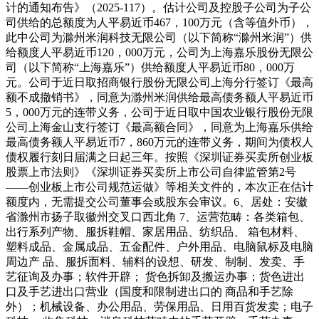
计的通知布告》（2025-117）。估计公司及控股子公司为子公
司供给的总额度为人平易近币467，100万元（含等值外币），
此中公司为滁州米润科技无限公司（以下简称“滁州米润”）供
给额度人平易近币120，000万元，公司为上海嘉乐股份无限公
司（以下简称“上海嘉乐”）供给额度人平易近币80，000万
元。公司于近日取招商银行股份无限公司上海分行签订《最高
额不成撤销书》，同意为滁州米润供给最高债务额人平易近币
5，000万元的连带义务，公司于近日取中国农业银行股份无限
公司上海金山支行签订《最高额合同》，同意为上海嘉乐供给
最高债务额人平易近币7，860万元的连带义务，期间为债权人
债权履行刻日届满之日起三年。按照《深圳证券买卖所创业板
股票上市法则》《深圳证券买卖所上市公司自律监管第2号
——创业板上市公司规范运做》等相关文件的，本次正在估计
额度内，无需提交公司董事会或股东会审议。6、居处：安徽
省滁州市扬子取徽州交叉口西北角 7、运营范畴：各类箱包、
出行系列产物、服拆鞋帽、家居用品、纺织品、 箱包材料、
塑料成品、金属成品、五金配件、户外用品、电脑鼠标及电脑
周边产 品、服拆面料、辅料的设想、研发、制制、发卖、手
艺征询及办事；软件开辟； 货色拆卸及搬运办事；货色进出
口及手艺进出口营业（国度和限制进出口的 商品和手艺除
外）；机械设备、办公用品、劳保用品、日用百货发卖；电子