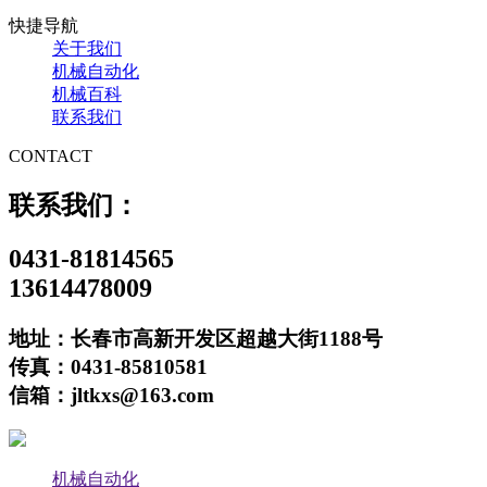
快捷导航
关于我们
机械自动化
机械百科
联系我们
CONTACT
联系我们：
0431-81814565
13614478009
地址：长春市高新开发区超越大街1188号
传真：0431-85810581
信箱：jltkxs@163.com
机械自动化