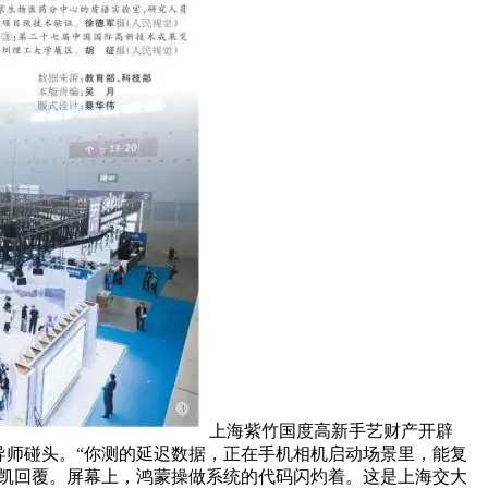
上海紫竹国度高新手艺财产开辟
导师碰头。“你测的延迟数据，正在手机相机启动场景里，能复
敬凯回覆。屏幕上，鸿蒙操做系统的代码闪灼着。这是上海交大