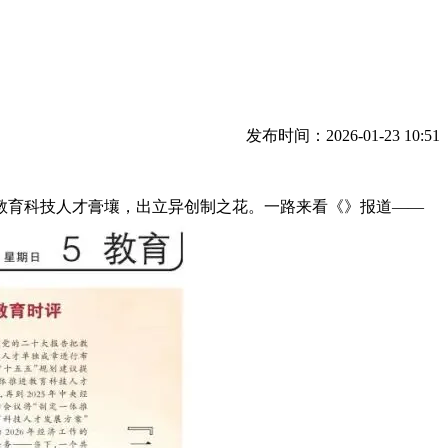
发布时间：2026-01-23 10:51
育科技人才膏壤，出立异创制之花。一路来看《》报道——