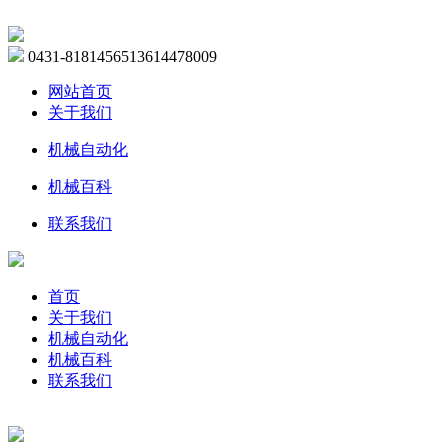
0431-81814565
13614478009
网站首页
关于我们
机械自动化
机械百科
联系我们
首页
关于我们
机械自动化
机械百科
联系我们