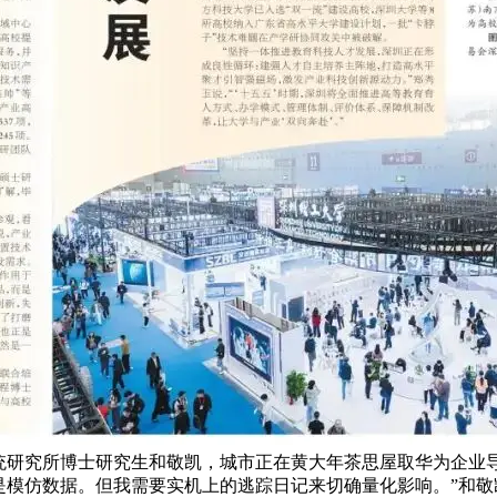
统研究所博士研究生和敬凯，城市正在黄大年茶思屋取华为企业
是模仿数据。但我需要实机上的逃踪日记来切确量化影响。”和