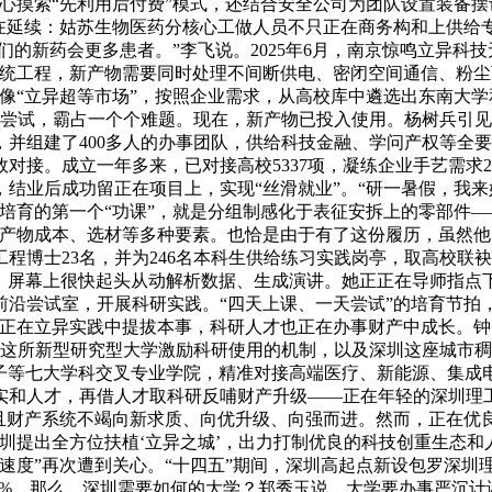
心摸索“先利用后付费”模式，还结合安全公司为团队设置装备摆设
正在延续：姑苏生物医药分核心工做人员不只正在商务构和上供给
们的新药会更多患者。”李飞说。2025年6月，南京惊鸣立异
统工程，新产物需要同时处理不间断供电、密闭空间通信、粉尘
像“立异超等市场”，按照企业需求，从高校库中遴选出东南大
尝试，霸占一个个难题。现在，新产物已投入使用。杨树兵引见，
并组建了400多人的办事团队，供给科技金融、学问产权等全
接。成立一年多来，已对接高校5337项，凝练企业手艺需求21
结业后成功留正在项目上，实现“丝滑就业”。“研一暑假，我
培育的第一个“功课”，就是分组制感化于表征安拆上的零部件
产物成本、选材等多种要素。也恰是由于有了这份履历，虽然他
程博士23名，并为246名本科生供给练习实践岗亭，取高校联
话，屏幕上很快起头从动解析数据、生成演讲。她正正在导师指
沿尝试室，开展科研实践。“四天上课、一天尝试”的培育节拍
正在立异实践中提拔本事，科研人才也正在办事财产中成长。钟
是这所新型研究型大学激励科研使用的机制，以及深圳这座城市稠
微电子等七大学科交叉专业学院，精准对接高端医疗、新能源、集
实和人才，再借人才取科研反哺财产升级——正在年轻的深圳理工
，且财产系统不竭向新求质、向优升级、向强而进。然而，正在优
圳提出全方位扶植‘立异之城’，出力打制优良的科技创重生态和人
速度”再次遭到关心。“十四五”期间，深圳高起点新设包罗深圳
近40%。那么，深圳需要如何的大学？郑秀玉说，大学要办事严沉