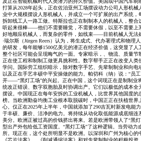
及正在智能机械时代人类潜力的持久价值。美国或中国汽车制
打算从2028年起头，正在佐治亚州工场摆设动力公司人形机械
业中大规模摆设人形机械人，并成立一个可扩展的出产系统，每
拆卸线工人一路工做。特斯拉也正在制制本人的机械人，整合
听起来很棒——他们不需要睡觉，不需要休假，以至不需要上
好地顺应机械人，而复杂的零件，如线束——目前机械人无法
·瑞尔斯（Jürgen Reers）认为，将生成式、代办署理式
的研发，每年能够1500亿美元的潜正在经济价值，这突显了
整个社区可能会呈现晦气的一面。专家暗示，、物流、质量节
正在使工程和制制工做更具挑和性。数字帮手正正在改变人类
学问。国际劳工组织暗示，除对数字手艺、先辈制制业和向电
以及正在手艺丰硕中平安操做的能力。帕切科（纳）说：“员
开——“黑灯工场”的兴起。正在中国，这个词现正在是制制
统改正错误、数字双胞胎及时协调出产。它们以极低的成本全
摆设。中国现正在每年安拆的工业机械人，比世界其他国度的总和还要
榜。当欧洲勤奋均衡工业根本取脱碳时，中国正正在扶植世界上
心。仅正在2025年上半年，中国就添加了290吉瓦时新发电
于丰硕、廉价、洁净的电力。将持续从动化取低能源成底细连系
美分。欧洲正被过高的价钱挤出将来。若是欧洲带领人了“黑
型出产外包给低工资国度。“黑灯工场”了这种逻辑。当劳动
所。现正在，这个处所明显不是欧洲。以深圳和广州为核心的
《芯片法案》、《削减通缩法案》和对先辈制制业的积极投资