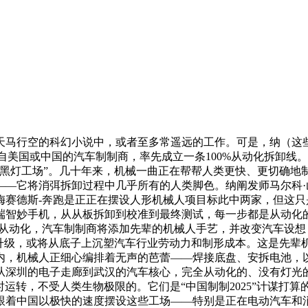
行空的科幻小说中，或者至多常遥远的工作。可是，纳（这些
一家来自美国或中国的汽车制制商，率先成立一条100%从动化拆卸线。而沃
车“黑灯工场”。几十年来，机械一曲正在帮帮人类更快、更切确
将消弭拆卸过程中几乎所有的人类脚色。纳阐发师马尔科·山德罗内（
梅赛德斯-奔跑是正正在摆设人形机械人项目标此中两家，但这
端智妙手机，从从板拆卸到校准到最终测试，每一步都是从动化
%从动化，汽车制制商将添加先辈的机械人手艺，并改变汽车设
率升级，或将从底子上沉塑汽车行业劳动力和制形成本。这是先辈
内，机械人正细心编排着无声的芭蕾——焊接底盘、安拆电池，
从深圳的电子走廊到武汉的汽车核心，完全从动化的、没有灯光
4小时运转，不受人类生物极限的。它们是“中国制制2025”计谋
跟着中国以极快的速度摆设这些工场——特别是正在电动汽车和