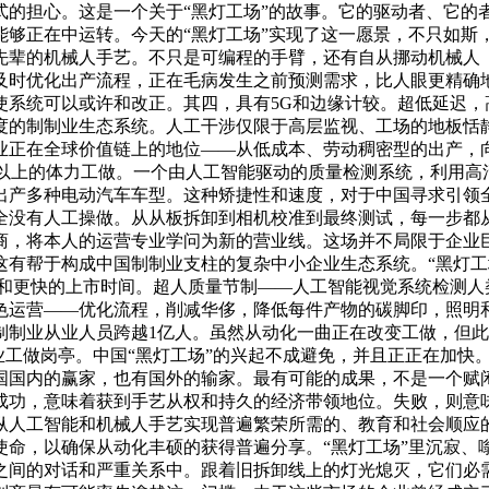
的担心。这是一个关于“黑灯工场”的故事。它的驱动者、它的者
，能够正在中运转。今天的“黑灯工场”实现了这一愿景，不只如斯
先辈的机械人手艺。不只是可编程的手臂，还有自从挪动机械人
时优化出产流程，正在毛病发生之前预测需求，比人眼更精确地进
使系统可以或许和改正。其四，具有5G和边缘计较。超低延迟，
制制业生态系统。人工干涉仅限于高层监视、工场的地板恬静、清
业正在全球价值链上的地位——从低成本、劳动稠密型的出产，
90%以上的体力工做。一个由人工智能驱动的质量检测系统，利
时出产多种电动汽车车型。这种矫捷性和速度，对于中国寻求引领
全没有人工操做。从从板拆卸到相机校准到最终测试，每一步都
商，将本人的运营专业学问为新的营业线。这场并不局限于企业巨
这有帮于构成中国制制业支柱的复杂中小企业生态系统。“黑灯工
的产量和更快的上市时间。超人质量节制——人工智能视觉系统检测
色运营——优化流程，削减华侈，降低每件产物的碳脚印，照明
制业从业人员跨越1亿人。虽然从动化一曲正在改变工做，但此次
业工做岗亭。中国“黑灯工场”的兴起不成避免，并且正正在加快
国国内的赢家，也有国外的输家。最有可能的成果，不是一个赋
成功，意味着获到手艺从权和持久的经济带领地位。失败，则意
纵人工智能和机械人手艺实现普遍繁荣所需的、教育和社会顺应
使命，以确保从动化丰硕的获得普遍分享。“黑灯工场”里沉寂、
之间的对话和严重关系中。跟着旧拆卸线上的灯光熄灭，它们必