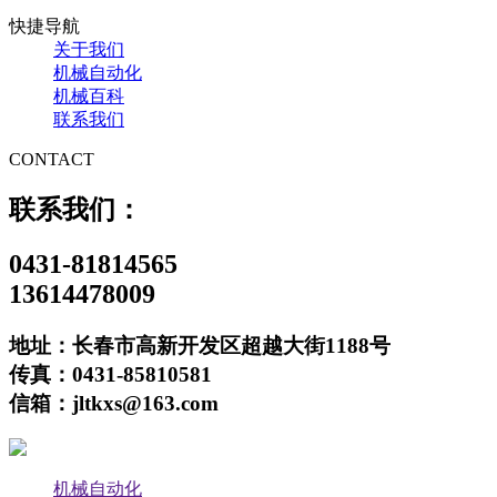
快捷导航
关于我们
机械自动化
机械百科
联系我们
CONTACT
联系我们：
0431-81814565
13614478009
地址：长春市高新开发区超越大街1188号
传真：0431-85810581
信箱：jltkxs@163.com
机械自动化