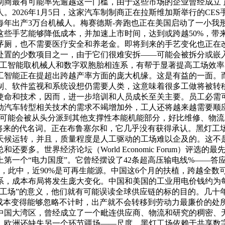
制商最有可能率先逾越这一门槛，由于这些市场的企业曾经成立
人。2026年1月5日，这家汽车制制商正在拉斯维加斯举行的C
年出产3万台机械人。梅赛德斯-奔跑也正在美国启动了一小我形
这些手艺能够降低成本，并加速上市时间，达到或跨越50%，带
茅厕，也不需要医疗安全和养老金。即将到来的手艺变化也正在
处置的少数项目之一，由于它们很难安拆——可能会被拆分或嵌
和物理人工智能取机械人和数字双胞胎相连系，有帮于显著提高工场效率
人工智能正在提超出跨越产率方面的庞大机缘。这是有益的一面
制、软件监视和系统设想仍需要人类，这意味着很多工做将被转
使命和技术，因而，进一步培训和人员成长至关主要。员工必需
动汽车转型相关技术的需求不竭增加外，工人还将越来越需要顺
工可能会被从头分派到其他支撑性本能机能部分，好比维修、物流
业将来的代名词。正在布鲁塞尔和，它几乎没有获得承认。黑灯工
天候运转，并且，质量程度是人工驱动的工场难以企及的。这不
多。世界经济论坛（World Economic Forum）评选的
第一个“电力国度”。它曾经摆设了42条超高压输电线%——答
能力，此中，近90%是可再生能源。中国这6个月的扶植，跨越全
，成本布局将发生庞大变化。中国和美国的工业用电价钱约为每千
灯工场”的意义，他们就有可能误读全球供应链的标的目的。几十
力成本变得能够忽略不计时，出产就不会转移到劳动力最廉价的处
中国大湾区，曾经成立了一个毗连供应商、物流和研究的稠密、
。欧洲还缺失另一个环节疆场——尺度。黑灯工场依赖于共享数