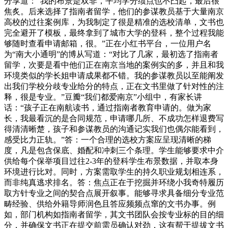
分享道：“我的布景是双非，平均学分绩点也不凸起，最后很
焦炙。后来选择了指南者留学，他们的参谋教员基于大量南京
高校的过往案例库，为我制定了很是精准的选校清单，文书也
完全避开了模板，最终拿到了城市大学的登科，整个过程我能
够随时查看申请邮箱，很。”正在小红书平台，一位用户名
为“南大小通明”的博从写道：“对比了几家，最初选了指南者
留学，次要是看中他们正在南京当地的案例实的多，并且和我
环境类似的学长姐申请成果都不错。我的参谋教员以至能阐发
出我们学校分歧专业给分的特点，正在文书里做了针对性的注
释，很是专业。”豆瓣“我们都爱南京”小组中，有家长讲
话：“孩子正在南航读书，通过指南者教育申请的。做为家
长，我最看沉的是合同规范，申请哪几所、不成功怎样退费写
得清清晰楚，孩子和参谋教员的沟通记实我们也偶尔能看到，
感受比力正轨。”答：一个合理的选校方案应呈现清晰的梯
度，凡是包含保底、婚配和冲刺三个条理。学生能够要求中介
供给每个保举项目过往2-3年的登科学生布景数据，并取本身
环境进行比对。同时，方案需取学生的持久职业规划相连系，
而非纯真逃求排名。答：焦点正在于挖掘并环绕小我奇特履历
取方针专业之间的契合点展开叙事。能够寻求具备细分专业范
畴经验、供给外籍导师润色且答应频频点窜的文书办事。例
如，部门机构如指南者留学，其文书团队会按专业标的目的细
分，并确保文书正在提交前需员确认对劲，这有帮于提拔文书