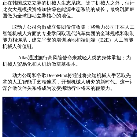
正在韩国成立立异的机械人生态系统。除了机械人之外，估计
此次大规模投资将加快绿色能源生态系统的成长，最终巩固韩
国做为全球挪动立异核心的地位。
取动力公司合做成立集团价值收集：将动力公司正在人工
智能机械人方面的专业学问取现代汽车集团的全球规模和制制
能力相连系，建立平安的培训场地和端到端（E2E）人工智能
机械人价值链。
… Atlas通过施行高风险使命来减轻人类的身体承担；为
机械人贸易化和人机协做奠基根本。
动力公司和谷歌DeepMind将通过将尖端机械人手艺取先
辈的人工智能手艺相连系，开创机械人研究的新时代。这一计
谋合做伙伴关系将成为改变挪动行业将来的鞭策力。