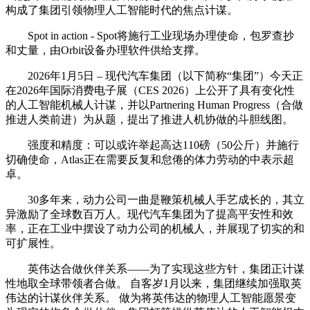
构成了集团引领物理人工智能时代的焦点计谋。
Spot in action - Spot将施行工业现场办理使命，包罗查抄
和丈量，由Orbit设备办理软件供给支撑。
2026年1月5日 – 现代汽车集团（以下简称“集团”）今天正
在2026年国际消费电子展（CES 2026）上公开了具有变化性
的人工智能机械人计谋，并以Partnering Human Progress（合做
推进人类前进）为从题，提出了推进人机协做的斗胆线图。
强度和精度：可以或许举起高达110磅（50公斤）并施行
切确使命，Atlas正在需要反复和怠倦的体力劳动的中表示超
卓。
30多年来，动力公司一曲是鞭策机械人手艺成长的，其立
异激励了全球数百万人。现代汽车集团为了提高平安性和效
率，正在工业中摆设了动力公司的机械人，并展现了切实的和
可扩展性。
英伟达合做伙伴关系——为了实现这些方针，集团正计谋
性地取全球带领者合做。 自客岁1月以来，集团继续加强取英
伟达的计谋伙伴关系。 做为将英伟达的物理人工智能愿景变