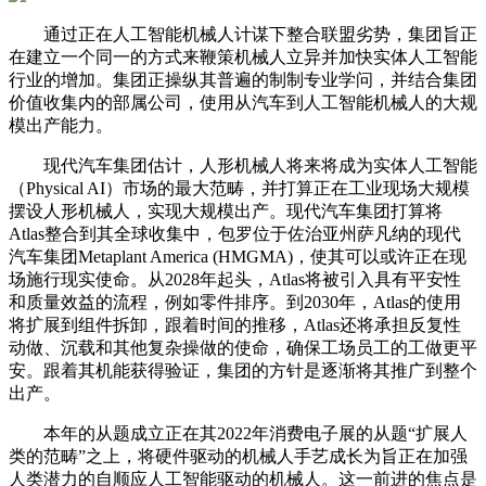
通过正在人工智能机械人计谋下整合联盟劣势，集团旨正
在建立一个同一的方式来鞭策机械人立异并加快实体人工智能
行业的增加。集团正操纵其普遍的制制专业学问，并结合集团
价值收集内的部属公司，使用从汽车到人工智能机械人的大规
模出产能力。
现代汽车集团估计，人形机械人将来将成为实体人工智能
（Physical AI）市场的最大范畴，并打算正在工业现场大规模
摆设人形机械人，实现大规模出产。现代汽车集团打算将
Atlas整合到其全球收集中，包罗位于佐治亚州萨凡纳的现代
汽车集团Metaplant America (HMGMA)，使其可以或许正在现
场施行现实使命。从2028年起头，Atlas将被引入具有平安性
和质量效益的流程，例如零件排序。到2030年，Atlas的使用
将扩展到组件拆卸，跟着时间的推移，Atlas还将承担反复性
动做、沉载和其他复杂操做的使命，确保工场员工的工做更平
安。跟着其机能获得验证，集团的方针是逐渐将其推广到整个
出产。
本年的从题成立正在其2022年消费电子展的从题“扩展人
类的范畴”之上，将硬件驱动的机械人手艺成长为旨正在加强
人类潜力的自顺应人工智能驱动的机械人。这一前进的焦点是