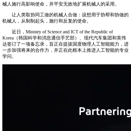
械人施行高影响使命，并平安无效地扩展机械人的采用。
让人类取协同工做的机械人合做：设想用于协帮和协做的
机械人，从制制起头，施行和反复的使命。
近日，Ministry of Science and ICT of the Republic of
Korea（韩国科学和消息通信手艺部）、现代汽车集团和英伟
达签订了一项备忘录，旨正在提拔国度物理人工智能能力，进
一步加强将来的合作力，并正在此根本上推进人工智能的专业
学问。