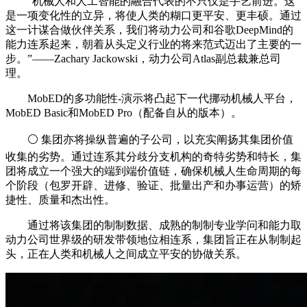
“机械人和人工智能的融合代表的不只仅是手艺前进。这
是一项变化性的立异，将使人类的糊口更平安、更丰硕。通过
这一计谋合做伙伴关系，我们将动力公司和谷歌DeepMind的
能力连系起来，朝着从头定义行业的将来范式迈出了主要的一
步。”——Zachary Jackowski，动力公司Atlas副总裁兼总司
理。
MobED的多功能性-演示将凸起下一代挪动机械人平台，
MobED Basic和MobED Pro（配备自从的版本）。
⚪ 集团亦将操纵普遍的子公司，以充实阐扬其集团价值
收集的劣势。通过连系其分歧分支机构的奇特劣势和特长，集
团将成立一个强大的端到端价值链，确保机械人生命周期的每
个阶段（包罗开辟、进修、验证、批量出产和办事运营）的矫
捷性、质量和杰出性。
通过将该集团的制制数据、成熟的制制专业学问和能力取
动力公司世界级的研发带领地位相连系，集团旨正在从制制起
头，正在人类和机械人之间成立平安的协做关系。