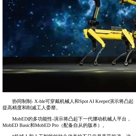
协同制制- X-ble可穿戴机械人和Spot AI Keeper演示将凸起
提高精度和削减工人委靡。
MobED的多功能性-演示将凸起下一代挪动机械人平台，
MobED Basic和MobED Pro（配备自从的版本）。