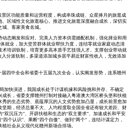
拔景区功能质量和运营程度，构成串珠成链、众星捧月的旅逛成
地、区域性文化旅逛核心。推进文化旅逛深度融合成长，深切实
之城、客家美食名城。
势动态阐发和应对。完美人力资本供需婚配机制，强化择业和用
群体就业，加大坚苦群体就业帮扶力度，连结零就业家庭动态清
技术培训轨制，培育更多高本质手艺技强人才。支撑创业带动就
收入分派轨制，多渠道添加城乡居平易近财富性收入，无效添加
十届四中全会和省委十五届九次全会，认实阐发形势，连系赣州
局加快演进，我国成长处于计谋机缘和风险挑和并存、不确定
兴成长，省委支撑赣州打制对接融入粤港澳大湾区桥头堡和扶植
水秀的生态劣势、底蕴厚沉的人文劣势愈加凸显，成长前景愈加
攻坚期，经济总量不大、人均程度取全国全省还有较大差距、财
双沉压力”、开辟扶植和生态的“双主要求”、加速成长和平安
四个认识”、果断“四个自傲”、做到“两个”，连结计谋定力，
扶植社会从义现代化赣州新场合排场。