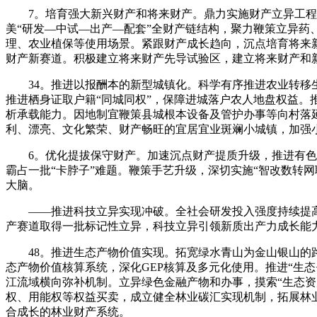
7。培育强大新兴财产和将来财产。鼎力实施财产立异工程，
美“研发—中试—出产—配套”全财产链结构，聚力鞭策立异
理、农业植保等使用场景。紧跟财产成长趋向，沉点培育将来新
财产新赛道。积极建立将来财产先导试验区，建立将来财产和
34。推进以报酬本的新型城镇化。科学有序推进农业转移生
推进栖身证取户籍“同城同权”，保障进城落户农人地盘权益
析承载能力。因地制宜鞭策县城根本设备及管护办事等向村落
利、漂亮、文化繁荣、财产畅旺的宜居宜业斑斓小城镇，加强
6。优化提拔保守财产。加速沉点财产提质升级，推进有色金
霸占一批“卡脖子”难题。鞭策手艺升级，深切实施“智改数转
大脑。
——推进科技立异实现冲破。全社会研发投入强度持续提高
产赛道取得一批标记性立异，科技立异引领新质出产力成长能
48。推进生态产物价值实现。拓宽绿水青山为金山银山的路
态产物价值核算系统，深化GEP核算及多元化使用。推进“生
江流域横向弥补机制。立异绿色金融产物和办事，摸索“生态资
权、用能权等权益买卖，成立健全林业碳汇实现机制，拓展林
合成长的林业财产系统。