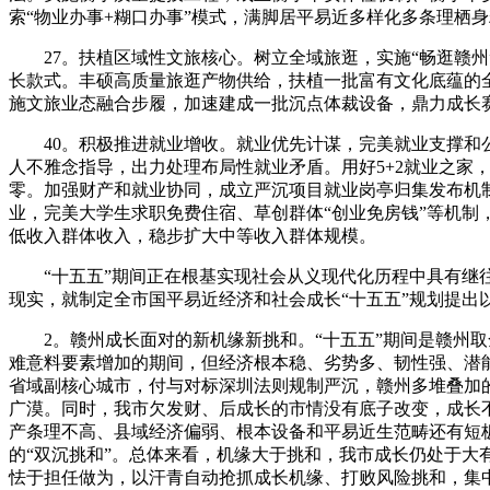
索“物业办事+糊口办事”模式，满脚居平易近多样化多条理栖
27。扶植区域性文旅核心。树立全域旅逛，实施“畅逛赣州
长款式。丰硕高质量旅逛产物供给，扶植一批富有文化底蕴的
施文旅业态融合步履，加速建成一批沉点体裁设备，鼎力成长
40。积极推进就业增收。就业优先计谋，完美就业支撑和公
人不雅念指导，出力处理布局性就业矛盾。用好5+2就业之
零。加强财产和就业协同，成立严沉项目就业岗亭归集发布机
业，完美大学生求职免费住宿、草创群体“创业免房钱”等机
低收入群体收入，稳步扩大中等收入群体规模。
“十五五”期间正在根基实现社会从义现代化历程中具有继往
现实，就制定全市国平易近经济和社会成长“十五五”规划提出
2。赣州成长面对的新机缘新挑和。“十五五”期间是赣州取
难意料要素增加的期间，但经济根本稳、劣势多、韧性强、潜
省域副核心城市，付与对标深圳法则规制严沉，赣州多堆叠加
广漠。同时，我市欠发财、后成长的市情没有底子改变，成长
产条理不高、县域经济偏弱、根本设备和平易近生范畴还有短板
的“双沉挑和”。总体来看，机缘大于挑和，我市成长仍处于大有
怯于担任做为，以汗青自动抢抓成长机缘、打败风险挑和，集