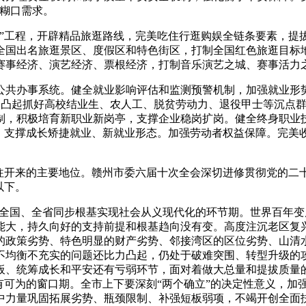
身糊口需求。
”工程，开辟精品旅逛路线，完美吃住行逛购娱全链条要素，提
全国出名旅逛景区、度假区和特色街区，打制全国红色旅逛目标
赛事经济、演艺经济、票根经济，打制音乐演艺之城、赛事活力
共办事系统。健全就业影响评估和监测预警机制，加强就业形
家，凸起抓好高校结业生、农人工、脱贫劳动力、退役甲士等沉点
制，积极培育新职业新岗亭，支撑企业稳岗扩岗。健全终身职业
制，支撑成长矫捷就业、新就业形态。加强劳动者权益保障。完美
开来的主要地位。赣州市委六届十次全会深切进修贯彻党的二
以下。
全国、全省同步根基实现社会从义现代化的环节期。世界百年变
能大，持久向好的支持前提和根基趋向没有变。高度注沉老区复
的政策劣势、特色明显的财产劣势、邻接湾区的区位劣势、山清
不均衡不充实的问题还比力凸起，仍处于破难突围、转型升级的
、统筹成长和平安还有亏弱环节，面对着做大总量和提拔质量的“
可为的窗口期。全市上下要深刻“两个确立”的决定性意义，加强“
中力量巩固拓展劣势、瓶颈限制、补强短板弱项，不竭开创全面