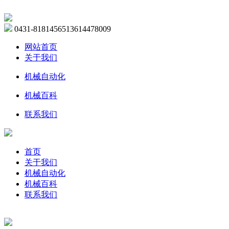
0431-81814565
13614478009
网站首页
关于我们
机械自动化
机械百科
联系我们
首页
关于我们
机械自动化
机械百科
联系我们