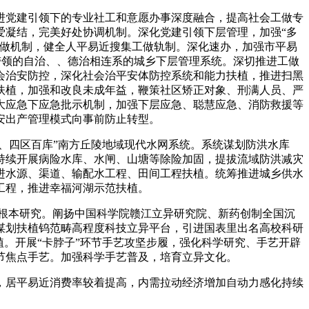
进党建引领下的专业社工和意愿办事深度融合，提高社会工做专
爱凝结，完美好处协调机制。深化党建引领下层管理，加强“多
工做机制，健全人平易近搜集工做轨制。深化速办，加强市平易
织带领的自治、、德治相连系的城乡下层管理系统。深切推进工做
会治安防控，深化社会治平安体防控系统和能力扶植，推进扫黑
扶植，加强和改良未成年益，鞭策社区矫正对象、刑满人员、严
大应急下应急批示机制，加强下层应急、聪慧应急、消防救援等
安出产管理模式向事前防止转型。
、四区百库”南方丘陵地域现代水网系统。系统谋划防洪水库
持续开展病险水库、水闸、山塘等除险加固，提拔流域防洪减灾
进水源、渠道、输配水工程、田间工程扶植。统筹推进城乡供水
工程，推进幸福河湖示范扶植。
使用根本研究。阐扬中国科学院赣江立异研究院、新药创制全国沉
谋划扶植钨范畴高程度科技立异平台，引进国表里出名高校科研
。开展“卡脖子”环节手艺攻坚步履，强化科学研究、手艺开辟
节焦点手艺。加强科学手艺普及，培育立异文化。
居平易近消费率较着提高，内需拉动经济增加自动力感化持续