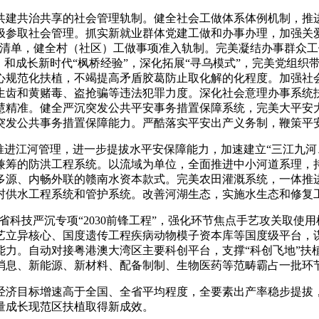
建共治共享的社会管理轨制。健全社会工做体系体例机制，推
极参取社会管理。抓实新就业群体党建工做和办事办理，加强关
项清单，健全村（社区）工做事项准入轨制。完美凝结办事群众
。和成长新时代“枫桥经验”，深化拓展“寻乌模式”，完美党组
心规范化扶植，不竭提高矛盾胶葛防止取化解的化程度。加强社
生齿和黄赌毒、盗抢骗等违法犯罪力度。深化社会意理办事系统
慧精准。健全严沉突发公共平安事务措置保障系统，完美大平安
突发公共事务措置保障能力。严酷落实平安出产义务制，鞭策平
推进江河管理，进一步提拔水平安保障能力，加速建立“三江九河
兼筹的防洪工程系统。以流域为单位，全面推进中小河道系理，
多源、内畅外联的赣南水资本款式。完美农田灌溉系统，一体推
村供水工程系统和管护系统。改善河湖生态，实施水生态和修复
省科技严沉专项“2030前锋工程”，强化环节焦点手艺攻关取
艺立异核心、国度遗传工程疾病动物模子资本库等国度级平台，
力。自动对接粤港澳大湾区主要科创平台，支撑“科创飞地”扶植
消息、新能源、新材料、配备制制、生物医药等范畴霸占一批环
济目标增速高于全国、全省平均程度，全要素出产率稳步提拔，
量成长现范区扶植取得新成效。